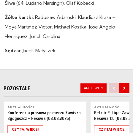
Śliwa (64. Luciano Narsingh), Olaf Kobacki
Żółte kartki:
Radosław Adamski, Klaudiusz Krasa –
Moya Martinez Victor, Michael Kostka, Jose Angelo
Henriguez, Jurich Carolina
Sędzia:
Jacek Małyszek
POZOSTAŁE
ARCHIWUM
AKTUALNOŚCI
AKTUALNOŚCI
Konferencja prasowa po meczu Zawisza
Betclic 2. Liga: Zaw
Bydgoszcz – Resovia (08.08.2026)
Resovia 1:0 (08.08.2
CZYTAJ WIĘCEJ
CZYTAJ WIĘCEJ