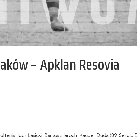
Kraków – Apklan Resovia
oltenis, Igor Łasicki, Bartosz Jaroch, Kacper Duda (89. Sergio 