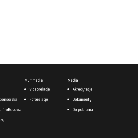
Multimedia
Media
0
Videorelacje
Akredytacje
sponsorska
Fotorelacje
Dokumenty
a ProResovia
Do pobrania
rzy