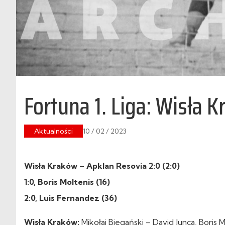
Fortuna 1. Liga: Wisła 
Aktualności
10 / 02 / 2023
Wisła Kraków – Apklan Resovia 2:0 (2:0)
1:0, Boris Moltenis (16)
2:0, Luis Fernandez (36)
Wisła Kraków:
Mikołaj Biegański – David Junca, Boris M