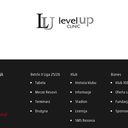
NA
Betclic II Liga 25/26
Klub
Biznes
Tabela
Historia klubu
Klub 10
Mecze Resovii
Informacje
Oferta 
Terminarz
Stadion
Fundacj
Drużyna
Licencja
Sponso
ut.pl
SMS Resovia