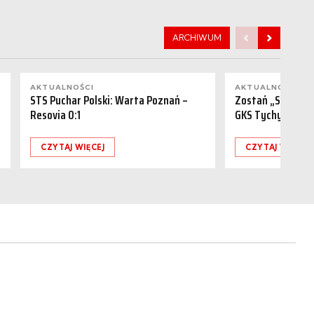
ARCHIWUM
AKTUALNOŚCI
AKTUALNOŚCI
STS Puchar Polski: Warta Poznań –
Zostań „Sponsor
Resovia 0:1
GKS Tychy (15.08
CZYTAJ WIĘCEJ
CZYTAJ WIĘCEJ