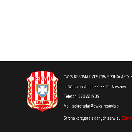
CWKS RESOVIA RZESZÓW SPÓŁKA AKCYJ
ul. Wyspiańskiego 22, 35-111 Rzeszów
Telefon: 570 22 1905
Mail: sekretariat@cwks-resovia.pl
Strona korzysta z danych serwisu
90min