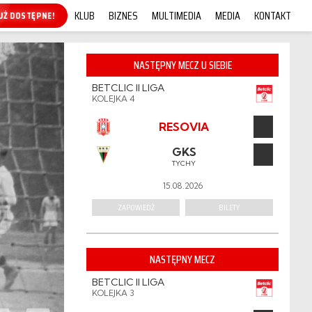
KLUB
BIZNES
MULTIMEDIA
MEDIA
KONTAKT
KUP ONLINE!
NASTĘPNY MECZ U SIEBIE
BETCLIC II LIGA
KOLEJKA 4
RESOVIA
GKS
TYCHY
15.08.2026
ZAPOWIEDŹ
BILETY
NASTĘPNY MECZ
BETCLIC II LIGA
KOLEJKA 3