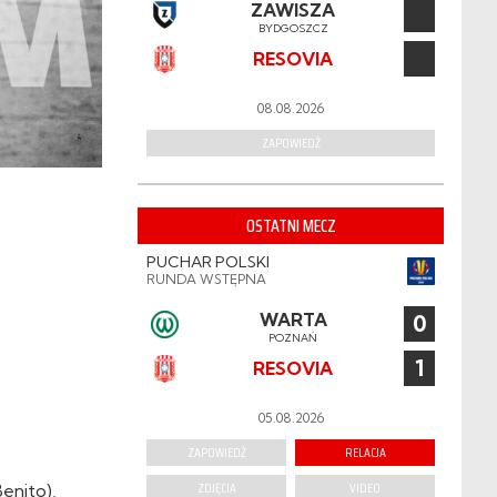
ZAWISZA
BYDGOSZCZ
RESOVIA
08.08.2026
ZAPOWIEDŹ
OSTATNI MECZ
PUCHAR POLSKI
RUNDA WSTĘPNA
WARTA
0
POZNAŃ
1
RESOVIA
05.08.2026
ZAPOWIEDŹ
RELACJA
ZDJĘCIA
VIDEO
Benito),