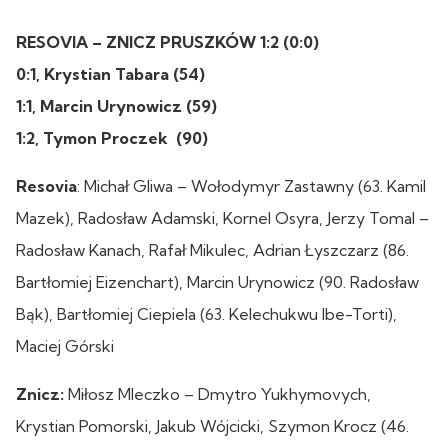
RESOVIA – ZNICZ PRUSZKÓW 1:2 (0:0)
0:1, Krystian Tabara (54)
1:1, Marcin Urynowicz (59)
1:2, Tymon Proczek (90)
Resovia
: Michał Gliwa – Wołodymyr Zastawny (63. Kamil
Mazek), Radosław Adamski, Kornel Osyra, Jerzy Tomal –
Radosław Kanach, Rafał Mikulec, Adrian Łyszczarz (86.
Bartłomiej Eizenchart), Marcin Urynowicz (90. Radosław
Bąk), Bartłomiej Ciepiela (63. Kelechukwu Ibe-Torti),
Maciej Górski
Znicz:
Miłosz Mleczko – Dmytro Yukhymovych,
Krystian Pomorski, Jakub Wójcicki, Szymon Krocz (46.