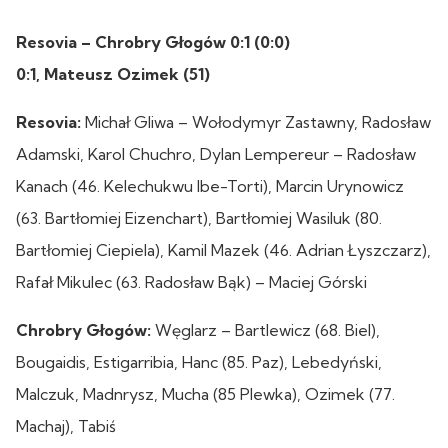
Resovia – Chrobry Głogów 0:1 (0:0)
0:1, Mateusz Ozimek (51)
Resovia:
Michał
Gliwa – Wołodymyr Zastawny, Radosław
Adamski, Karol Chuchro, Dylan Lempereur – Radosław
Kanach (46. Kelechukwu Ibe-Torti), Marcin Urynowicz
(63. Bartłomiej Eizenchart), Bartłomiej Wasiluk (80.
Bartłomiej Ciepiela), Kamil Mazek (46. Adrian Łyszczarz),
Rafał Mikulec (63. Radosław Bąk) – Maciej Górski
Chrobry Głogów:
Węglarz – Bartlewicz (68. Biel),
Bougaidis, Estigarribia, Hanc (85. Paz), Lebedyński,
Malczuk, Madnrysz, Mucha (85 Plewka), Ozimek (77.
Machaj), Tabiś