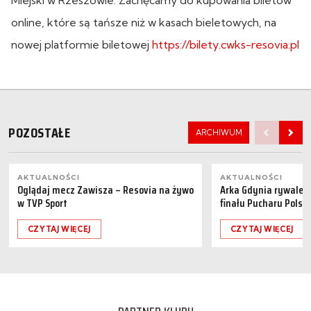
online, które są tańsze niż w kasach bieletowych, na
nowej platformie biletowej
https://bilety.cwks-resovia.pl
POZOSTAŁE
ARCHIWUM
AKTUALNOŚCI
AKTUALNOŚCI
Oglądaj mecz Zawisza – Resovia na żywo
Arka Gdynia rywalem 
w TVP Sport
finału Pucharu Polski
CZYTAJ WIĘCEJ
CZYTAJ WIĘCEJ