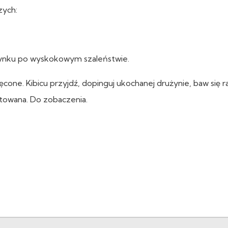
zych:
zynku po wyskokowym szaleństwie.
cone. Kibicu przyjdź, dopinguj ukochanej drużynie, baw się 
towana. Do zobaczenia.