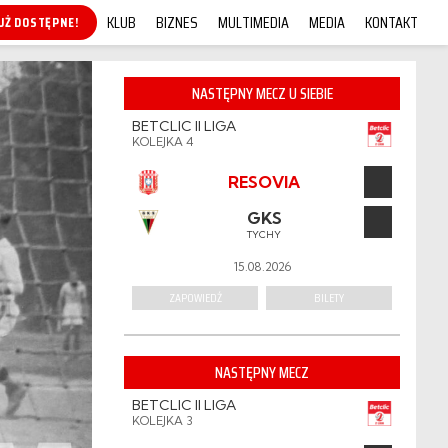
KLUB
BIZNES
MULTIMEDIA
MEDIA
KONTAKT
KUP ONLINE!
NASTĘPNY MECZ U SIEBIE
BETCLIC II LIGA
KOLEJKA 4
RESOVIA
GKS
TYCHY
15.08.2026
ZAPOWIEDŹ
BILETY
NASTĘPNY MECZ
BETCLIC II LIGA
KOLEJKA 3