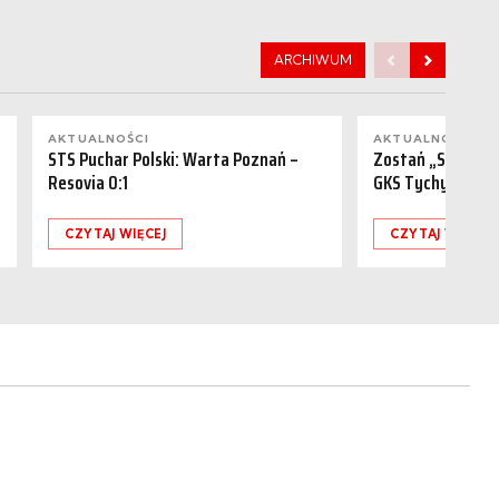
ARCHIWUM
AKTUALNOŚCI
AKTUALNOŚCI
STS Puchar Polski: Warta Poznań –
Zostań „Sponsor
Resovia 0:1
GKS Tychy (15.08
CZYTAJ WIĘCEJ
CZYTAJ WIĘCEJ