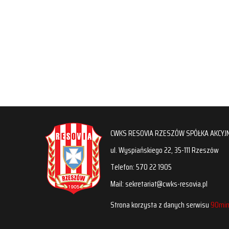
CWKS RESOVIA RZESZÓW SPÓŁKA AKCYJ
ul. Wyspiańskiego 22, 35-111 Rzeszów
Telefon: 570 22 1905
Mail: sekretariat@cwks-resovia.pl
Strona korzysta z danych serwisu
90min