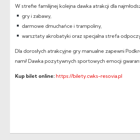
W strefie familijnej kolejna dawka atrakcji dla najmłods
gry i zabawy,
darmowe dmuchańce i trampoliny,
warsztaty akrobatyki oraz specjalna strefa odpoc
Dla dorosłych atrakcyjne gry manualne zapewni Podkrę
nami! Dawka pozytywnych sportowych emocji gwaran
Kup bilet online:
https://bilety.cwks-resovia.pl