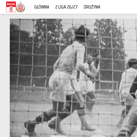
GŁÓWNA
2 LIGA 26/27
DRUŻYNA