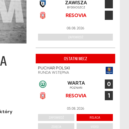
ZAWISZA
BYDGOSZCZ
RESOVIA
08.08.2026
ZAPOWIEDŹ
NA
OSTATNI MECZ
PUCHAR POLSKI
RUNDA WSTĘPNA
WARTA
0
POZNAŃ
1
RESOVIA
05.08.2026
 który
ZAPOWIEDŹ
RELACJA
ZDJĘCIA
VIDEO