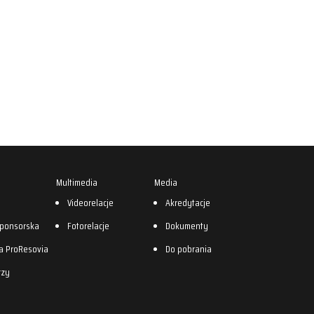
Multimedia
Media
0
Videorelacje
Akredytacje
sponsorska
Fotorelacje
Dokumenty
a ProResovia
Do pobrania
rzy