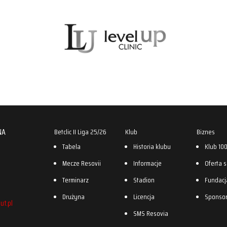
NA
Betclic II Liga 25/26
Klub
Biznes
Tabela
Historia klubu
Klub 10
Mecze Resovii
Informacje
Oferta 
Terminarz
Stadion
Fundacj
Drużyna
Licencja
Sponso
ut.pl
SMS Resovia