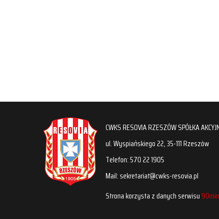
CWKS RESOVIA RZESZÓW SPÓŁKA AKCYJ
ul. Wyspiańskiego 22, 35-111 Rzeszów
Telefon: 570 22 1905
Mail: sekretariat@cwks-resovia.pl
Strona korzysta z danych serwisu
90min