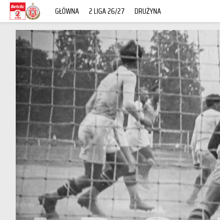
GŁÓWNA
2 LIGA 26/27
DRUŻYNA