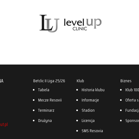
NA
Betclic II Liga 25/26
Klub
Biznes
Tabela
Historia klubu
Klub 10
Mecze Resovii
Informacje
Oferta 
Terminarz
Stadion
Fundacj
Drużyna
Licencja
Sponso
ut.pl
SMS Resovia