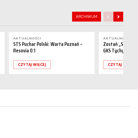
ARCHIWUM
AKTUALNOŚCI
AKTUALNOŚCI
STS Puchar Polski: Warta Poznań –
Zostań „Sponsor
Resovia 0:1
GKS Tychy (15.08
CZYTAJ WIĘCEJ
CZYTAJ WIĘCEJ