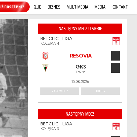
KLUB
BIZNES
MULTIMEDIA
MEDIA
KONTAKT
KUP ONLINE!
NASTĘPNY MECZ U SIEBIE
BETCLIC II LIGA
KOLEJKA 4
RESOVIA
GKS
TYCHY
15.08.2026
ZAPOWIEDŹ
BILETY
NASTĘPNY MECZ
BETCLIC II LIGA
KOLEJKA 3