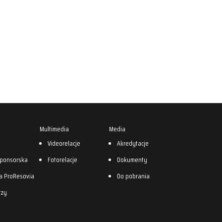
Multimedia
Media
0
Videorelacje
Akredytacje
sponsorska
Fotorelacje
Dokumenty
a ProResovia
Do pobrania
rzy