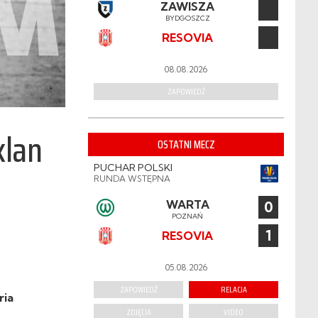
ZAWISZA
BYDGOSZCZ
RESOVIA
08.08.2026
ZAPOWIEDŹ
klan
OSTATNI MECZ
PUCHAR POLSKI
RUNDA WSTĘPNA
WARTA
0
POZNAŃ
1
RESOVIA
05.08.2026
ZAPOWIEDŹ
RELACJA
ria
ZDJĘCIA
VIDEO