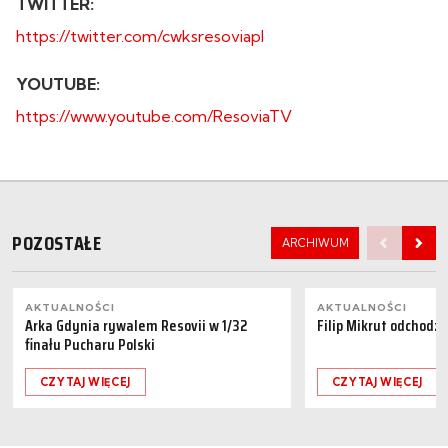
TWITTER:
https://twitter.com/cwksresoviapl
YOUTUBE:
https://www.youtube.com/ResoviaTV
POZOSTAŁE
ARCHIWUM
AKTUALNOŚCI
AKTUALNOŚCI
Arka Gdynia rywalem Resovii w 1/32
Filip Mikrut odchodzi
finału Pucharu Polski
CZYTAJ WIĘCEJ
CZYTAJ WIĘCEJ