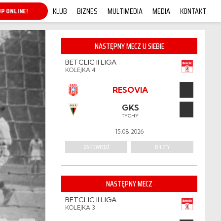
KLUB
BIZNES
MULTIMEDIA
MEDIA
KONTAKT
P ONLINE!
NASTĘPNY MECZ U SIEBIE
BETCLIC II LIGA
KOLEJKA 4
RESOVIA
GKS
TYCHY
15.08.2026
ZAPOWIEDŹ
BILETY
NASTĘPNY MECZ
BETCLIC II LIGA
KOLEJKA 3