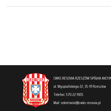
CWKS RESOVIA RZESZÓW SPÓŁKA AKCYJ
ul. Wyspiańskiego 22, 35-111 Rzeszów
Telefon: 570 22 1905
Mail: sekretariat@cwks-resovia.pl