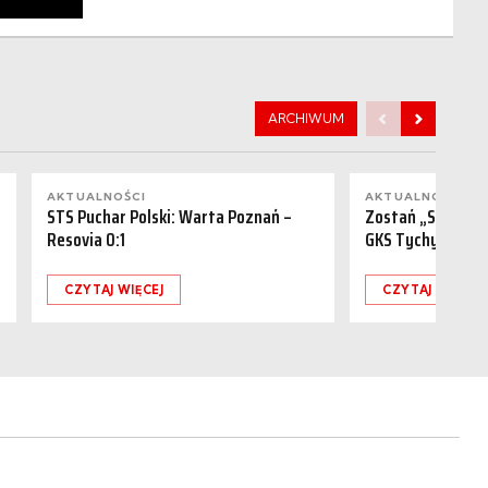
ARCHIWUM
AKTUALNOŚCI
AKTUALNOŚCI
STS Puchar Polski: Warta Poznań –
Zostań „Sponsor
Resovia 0:1
GKS Tychy (15.08
CZYTAJ WIĘCEJ
CZYTAJ WIĘCEJ