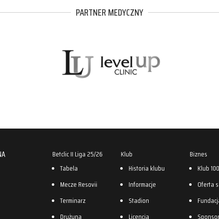
PARTNER MEDYCZNY
NA
Betclic II Liga 25/26
Klub
Biznes
Tabela
Historia klubu
Klub 10
Mecze Resovii
Informacje
Oferta 
Terminarz
Stadion
Fundacj
Drużyna
Licencja
Sponso