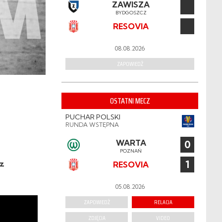
ZAWISZA
BYDGOSZCZ
RESOVIA
08.08.2026
ZAPOWIEDŹ
OSTATNI MECZ
PUCHAR POLSKI
RUNDA WSTĘPNA
WARTA
0
POZNAŃ
1
 z
RESOVIA
05.08.2026
ZAPOWIEDŹ
RELACJA
ZDJĘCIA
VIDEO