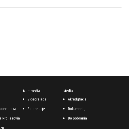
Multimedia
Media
0
Videorelacje
Akredytacje
sponsorska
Fotorelacje
Dokumenty
a ProResovia
Do pobrania
rzy