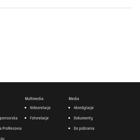
Multimedia
Media
0
Videorelacje
Akredytacje
sponsorska
Fotorelacje
Dokumenty
a ProResovia
Do pobrania
rzy