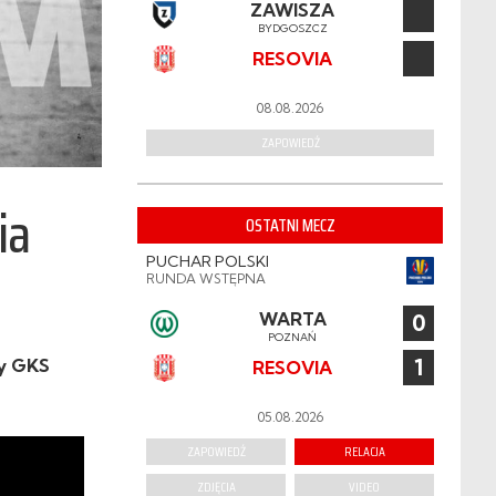
ZAWISZA
BYDGOSZCZ
RESOVIA
08.08.2026
ZAPOWIEDŹ
ia
OSTATNI MECZ
PUCHAR POLSKI
RUNDA WSTĘPNA
WARTA
0
POZNAŃ
1
zy GKS
RESOVIA
05.08.2026
ZAPOWIEDŹ
RELACJA
ZDJĘCIA
VIDEO