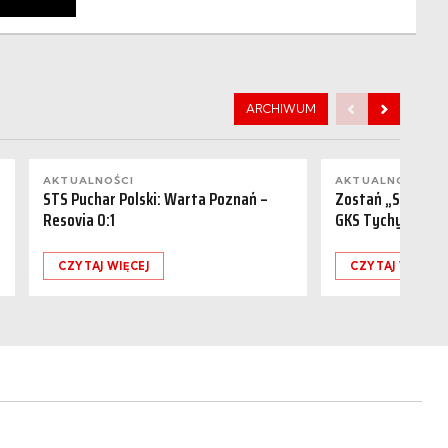
ARCHIWUM
AKTUALNOŚCI
AKTUALNOŚCI
STS Puchar Polski: Warta Poznań –
Zostań „Sponsor
Resovia 0:1
GKS Tychy (15.08
CZYTAJ WIĘCEJ
CZYTAJ WIĘCEJ