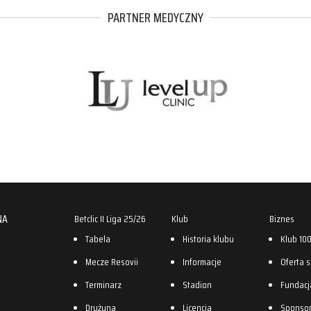
PARTNER MEDYCZNY
NA
Betclic II Liga 25/26
Klub
Biznes
Tabela
Historia klubu
Klub 10
Mecze Resovii
Informacje
Oferta 
Terminarz
Stadion
Fundacj
Drużyna
Licencja
Sponso