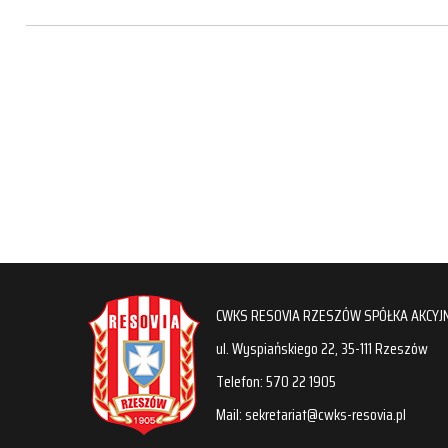
CWKS RESOVIA RZESZÓW SPÓŁKA AKCYJ
ul. Wyspiańskiego 22, 35-111 Rzeszów
Telefon: 570 22 1905
Mail: sekretariat@cwks-resovia.pl