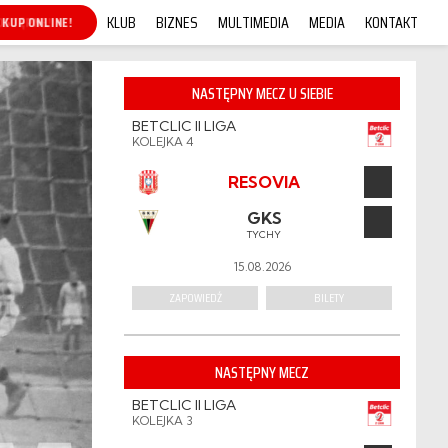
KLUB
BIZNES
MULTIMEDIA
MEDIA
KONTAKT
KUP ONLINE!
NASTĘPNY MECZ U SIEBIE
BETCLIC II LIGA
KOLEJKA 4
RESOVIA
GKS
TYCHY
15.08.2026
ZAPOWIEDŹ
BILETY
NASTĘPNY MECZ
BETCLIC II LIGA
KOLEJKA 3