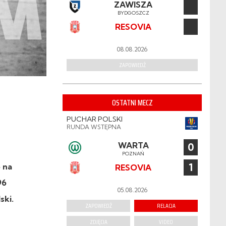
ZAWISZA
BYDGOSZCZ
RESOVIA
08.08.2026
ZAPOWIEDŹ
OSTATNI MECZ
PUCHAR POLSKI
RUNDA WSTĘPNA
WARTA
0
POZNAŃ
1
 na
RESOVIA
96
05.08.2026
ski.
ZAPOWIEDŹ
RELACJA
ZDJĘCIA
VIDEO