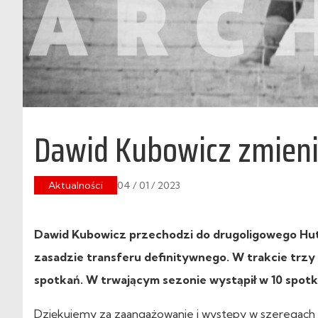
Dawid Kubowicz zmien
Aktualności
04 / 01 / 2023
Dawid Kubowicz przechodzi do drugoligowego Hutn
zasadzie transferu definitywnego. W trakcie trzy 
spotkań. W trwającym sezonie wystąpił w 10 spotk
Dziękujemy za zaangażowanie i występy w szeregach 