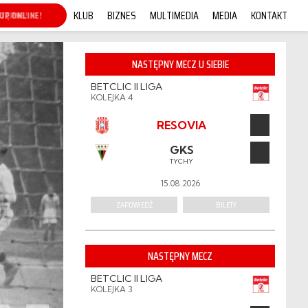
KLUB
BIZNES
MULTIMEDIA
MEDIA
KONTAKT
P ONLINE!
NASTĘPNY MECZ U SIEBIE
BETCLIC II LIGA
KOLEJKA 4
RESOVIA
GKS
TYCHY
15.08.2026
ZAPOWIEDŹ
BILETY
NASTĘPNY MECZ
BETCLIC II LIGA
KOLEJKA 3