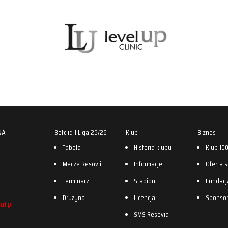
NA
Betclic II Liga 25/26
Klub
Biznes
Tabela
Historia klubu
Klub 10
Mecze Resovii
Informacje
Oferta 
Terminarz
Stadion
Fundacj
Drużyna
Licencja
Sponso
ut.pl
SMS Resovia