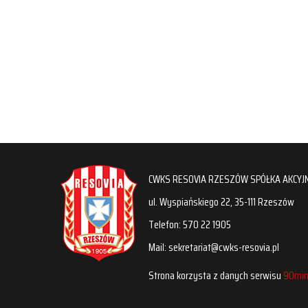
CWKS RESOVIA RZESZÓW SPÓŁKA AKCYJ
ul. Wyspiańskiego 22, 35-111 Rzeszów
Telefon: 570 22 1905
Mail: sekretariat@cwks-resovia.pl
Strona korzysta z danych serwisu
90min