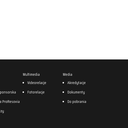
Multimedia
Media
0
Videorelacje
Akredytacje
sponsorska
Fotorelacje
Dokumenty
a ProResovia
Do pobrania
rzy