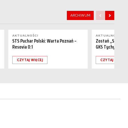
ARCHIWUM
AKTUALNOŚCI
AKTUALNOŚCI
STS Puchar Polski: Warta Poznań –
Zostań „Sponsor
Resovia 0:1
GKS Tychy (15.08
CZYTAJ WIĘCEJ
CZYTAJ WIĘCEJ