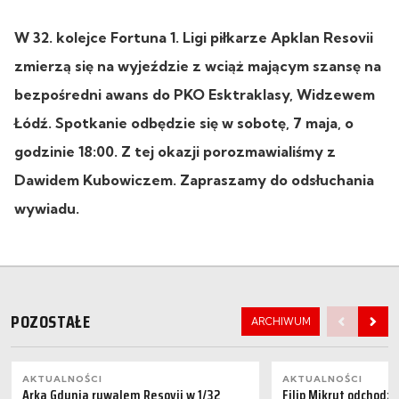
W 32. kolejce Fortuna 1. Ligi piłkarze Apklan Resovii
zmierzą się na wyjeździe z wciąż mającym szansę na
bezpośredni awans do PKO Esktraklasy, Widzewem
Łódź. Spotkanie odbędzie się w sobotę, 7 maja,
o
godzinie 18:00.
Z tej okazji porozmawialiśmy z
Dawidem Kubowiczem. Zapraszamy do odsłuchania
wywiadu.
POZOSTAŁE
ARCHIWUM
AKTUALNOŚCI
AKTUALNOŚCI
Arka Gdynia rywalem Resovii w 1/32
Filip Mikrut odchodzi