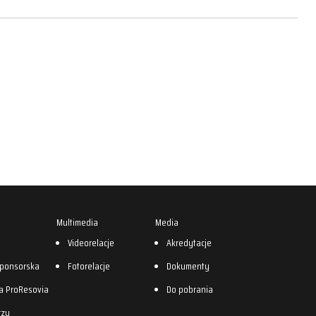
Multimedia
Media
0
Videorelacje
Akredytacje
sponsorska
Fotorelacje
Dokumenty
a ProResovia
Do pobrania
rzy