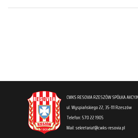
CWKS RESOVIA RZESZÓW SPÓŁKA AKCYJ
ul. Wyspiańskiego 22, 35-111 Rzeszów
Telefon: 570 22 1905
Mail: sekretariat@cwks-resovia.pl