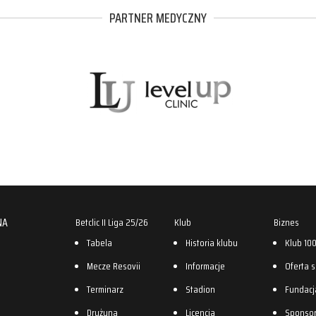
PARTNER MEDYCZNY
NA
Betclic II Liga 25/26
Klub
Biznes
Tabela
Historia klubu
Klub 10
Mecze Resovii
Informacje
Oferta 
Terminarz
Stadion
Fundacj
Drużyna
Licencja
Sponso