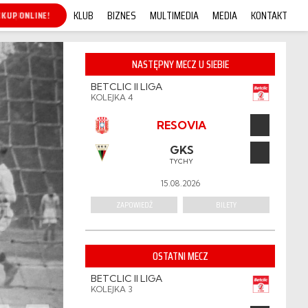
KLUB
BIZNES
MULTIMEDIA
MEDIA
KONTAKT
KUP ONLINE!
NASTĘPNY MECZ U SIEBIE
BETCLIC II LIGA
KOLEJKA 4
RESOVIA
GKS
TYCHY
15.08.2026
ZAPOWIEDŹ
BILETY
OSTATNI MECZ
BETCLIC II LIGA
KOLEJKA 3