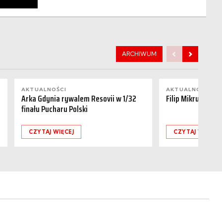
ARCHIWUM
AKTUALNOŚCI
AKTUALNOŚCI
Arka Gdynia rywalem Resovii w 1/32
Filip Mikrut odch
finału Pucharu Polski
CZYTAJ WIĘCEJ
CZYTAJ WIĘCEJ