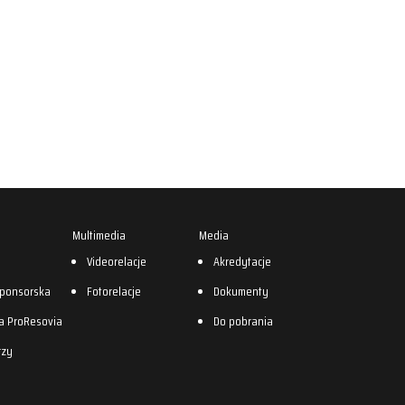
Multimedia
Media
0
Videorelacje
Akredytacje
sponsorska
Fotorelacje
Dokumenty
a ProResovia
Do pobrania
rzy