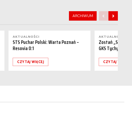
ARCHIWUM
AKTUALNOŚCI
AKTUALNOŚCI
STS Puchar Polski: Warta Poznań –
Zostań „Sponsor
Resovia 0:1
GKS Tychy (15.08
CZYTAJ WIĘCEJ
CZYTAJ WIĘCEJ