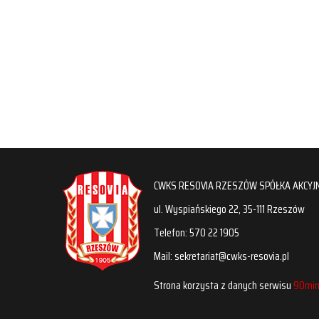
CWKS RESOVIA RZESZÓW SPÓŁKA AKCYJ
ul. Wyspiańskiego 22, 35-111 Rzeszów
Telefon: 570 22 1905
Mail: sekretariat@cwks-resovia.pl
Strona korzysta z danych serwisu
90min