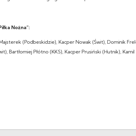
Piłka Nożna”:
 Majsterek (Podbeskidzie), Kacper Nowak (Świt), Dominik Fre
t), Bartłomiej Płótno (KKS), Kacper Prusiński (Hutnik), Kamil 