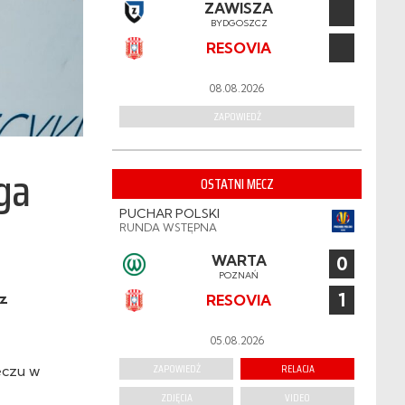
ZAWISZA
BYDGOSZCZ
RESOVIA
08.08.2026
ZAPOWIEDŹ
iga
OSTATNI MECZ
PUCHAR POLSKI
RUNDA WSTĘPNA
WARTA
0
POZNAŃ
1
sz
RESOVIA
05.08.2026
ZAPOWIEDŹ
RELACJA
eczu w
ZDJĘCIA
VIDEO