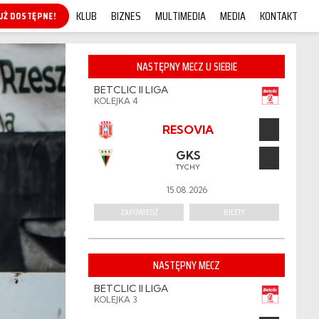
KLUB
BIZNES
MULTIMEDIA
MEDIA
KONTAKT
KUP ONLINE!
NASTĘPNY MECZ U SIEBIE
BETCLIC II LIGA
KOLEJKA 4
RESOVIA
GKS
TYCHY
15.08.2026
ZAPOWIEDŹ
BILETY
NASTĘPNY MECZ
BETCLIC II LIGA
KOLEJKA 3