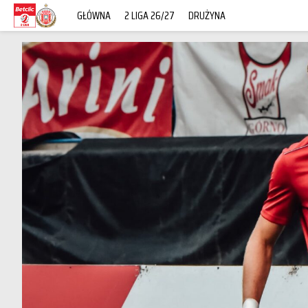
GŁÓWNA
2 LIGA 26/27
DRUŻYNA