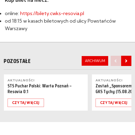
online:
https://bilety.cwks-resovia.pl
od 18:15 w kasach biletowych od ulicy Powstańców
Warszawy
POZOSTAŁE
ARCHIWUM
AKTUALNOŚCI
AKTUALNOŚCI
STS Puchar Polski: Warta Poznań –
Zostań „Sponsorem M
Resovia 0:1
GKS Tychy (15.08.202
CZYTAJ WIĘCEJ
CZYTAJ WIĘCEJ