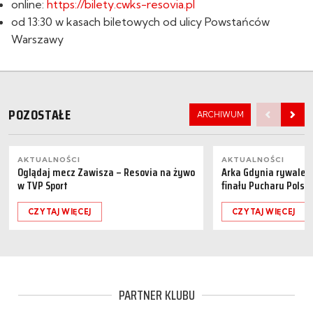
online:
https://bilety.cwks-resovia.pl
od 13:30 w kasach biletowych od ulicy Powstańców
Warszawy
POZOSTAŁE
ARCHIWUM
AKTUALNOŚCI
AKTUALNOŚCI
Oglądaj mecz Zawisza – Resovia na żywo
Arka Gdynia rywalem 
w TVP Sport
finału Pucharu Polski
CZYTAJ WIĘCEJ
CZYTAJ WIĘCEJ
PARTNER KLUBU