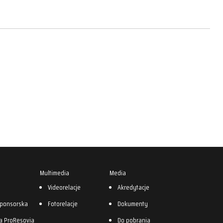
Multimedia
Media
0
Videorelacje
Akredytacje
sponsorska
Fotorelacje
Dokumenty
a ProResovia
Do pobrania