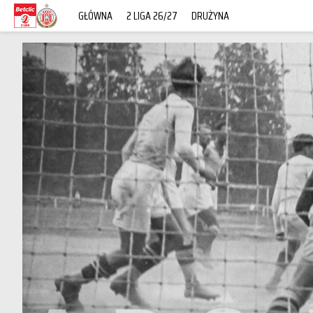
GŁÓWNA
2 LIGA 26/27
DRUŻYNA