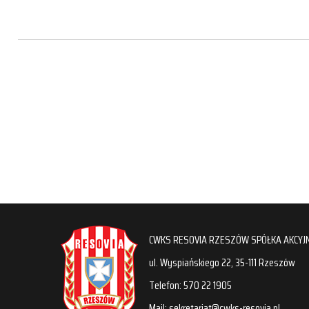
CWKS RESOVIA RZESZÓW SPÓŁKA AKCYJ
ul. Wyspiańskiego 22, 35-111 Rzeszów
Telefon: 570 22 1905
Mail: sekretariat@cwks-resovia.pl