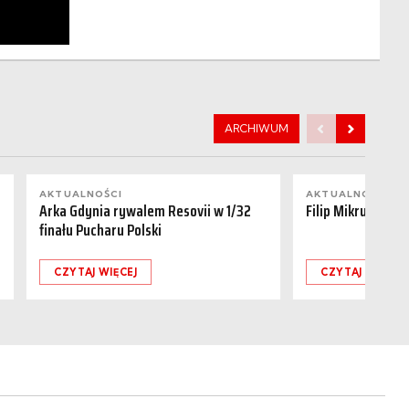
ARCHIWUM
AKTUALNOŚCI
AKTUALNOŚCI
Arka Gdynia rywalem Resovii w 1/32
Filip Mikrut odch
finału Pucharu Polski
CZYTAJ WIĘCEJ
CZYTAJ WIĘCEJ