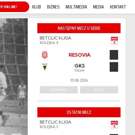
KLUB
BIZNES
MULTIMEDIA
MEDIA
KONTAKT
P ONLINE!
NASTĘPNY MECZ U SIEBIE
BETCLIC II LIGA
KOLEJKA 4
RESOVIA
GKS
TYCHY
15.08.2026
ZAPOWIEDŹ
BILETY
OSTATNI MECZ
BETCLIC II LIGA
KOLEJKA 3