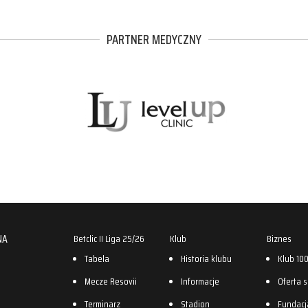
PARTNER MEDYCZNY
NA
Betclic II Liga 25/26
Klub
Biznes
Tabela
Historia klubu
Klub 10
Mecze Resovii
Informacje
Oferta 
Terminarz
Stadion
Fundacj