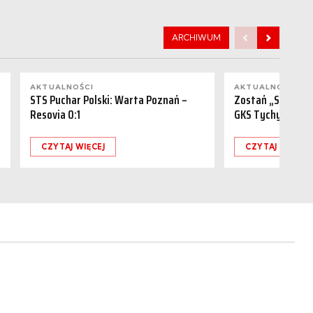
ARCHIWUM
AKTUALNOŚCI
AKTUALNOŚCI
STS Puchar Polski: Warta Poznań –
Zostań „Sponsor
Resovia 0:1
GKS Tychy (15.08
CZYTAJ WIĘCEJ
CZYTAJ WIĘCEJ