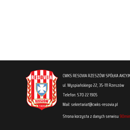
CWKS RESOVIA RZESZÓW SPÓŁKA AKCYJ
ul. Wyspiańskiego 22, 35-111 Rzeszów
Telefon: 570 22 1905
Mail: sekretariat@cwks-resovia.pl
Strona korzysta z danych serwisu
90min