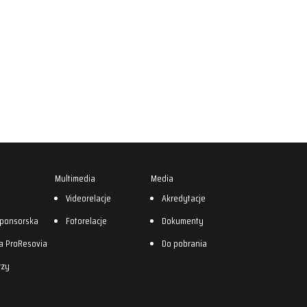
Multimedia
Media
0
Videorelacje
Akredytacje
sponsorska
Fotorelacje
Dokumenty
a ProResovia
Do pobrania
rzy