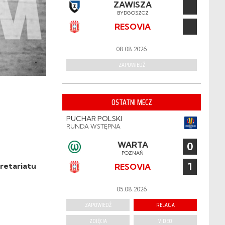
ZAWISZA
BYDGOSZCZ
RESOVIA
08.08.2026
ZAPOWIEDŹ
OSTATNI MECZ
PUCHAR POLSKI
RUNDA WSTĘPNA
WARTA
0
POZNAŃ
1
retariatu
RESOVIA
05.08.2026
ZAPOWIEDŹ
RELACJA
ZDJĘCIA
VIDEO