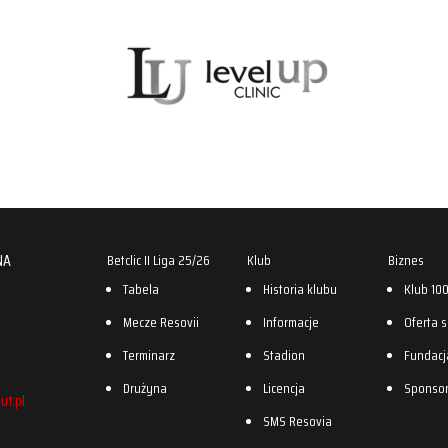
NA
Betclic II Liga 25/26
Klub
Biznes
Tabela
Historia klubu
Klub 10
Mecze Resovii
Informacje
Oferta 
Terminarz
Stadion
Fundacj
Drużyna
Licencja
Sponso
ut.pl
SMS Resovia