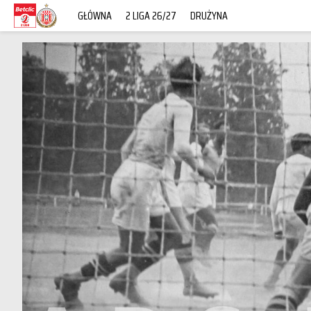
GŁÓWNA
2 LIGA 26/27
DRUŻYNA