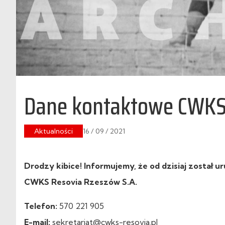
Dane kontaktowe CWKS 
Aktualności
16 / 09 / 2021
Drodzy kibice! Informujemy, że od dzisiaj został
CWKS Resovia Rzeszów S.A.
Telefon:
570 221 905
E-mail:
sekretariat@cwks-resovia.pl