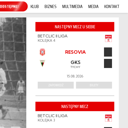
KLUB
BIZNES
MULTIMEDIA
MEDIA
KONTAKT
P ONLINE!
NASTĘPNY MECZ U SIEBIE
BETCLIC II LIGA
KOLEJKA 4
RESOVIA
GKS
TYCHY
15.08.2026
ZAPOWIEDŹ
BILETY
NASTĘPNY MECZ
BETCLIC II LIGA
KOLEJKA 3