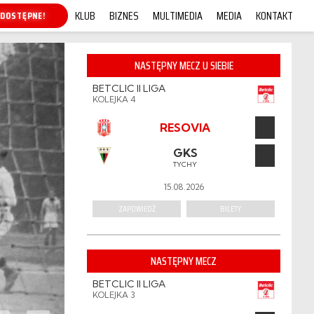
KLUB
BIZNES
MULTIMEDIA
MEDIA
KONTAKT
P ONLINE!
NASTĘPNY MECZ U SIEBIE
BETCLIC II LIGA
KOLEJKA 4
RESOVIA
GKS
TYCHY
15.08.2026
ZAPOWIEDŹ
BILETY
NASTĘPNY MECZ
BETCLIC II LIGA
KOLEJKA 3