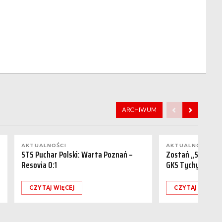
ARCHIWUM
AKTUALNOŚCI
AKTUALNOŚCI
STS Puchar Polski: Warta Poznań –
Zostań „Sponsor
Resovia 0:1
GKS Tychy (15.08
CZYTAJ WIĘCEJ
CZYTAJ WIĘCEJ