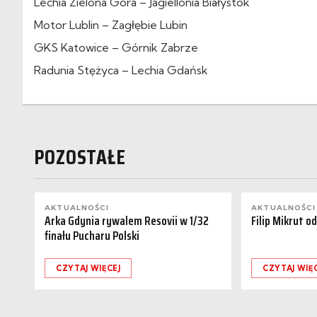
Lechia Zielona Góra – Jagiellonia Białystok
Motor Lublin – Zagłębie Lubin
GKS Katowice – Górnik Zabrze
Radunia Stężyca – Lechia Gdańsk
POZOSTAŁE
AKTUALNOŚCI
AKTUALNOŚCI
Arka Gdynia rywalem Resovii w 1/32
Filip Mikrut o
finału Pucharu Polski
CZYTAJ WIĘCEJ
CZYTAJ WIĘ