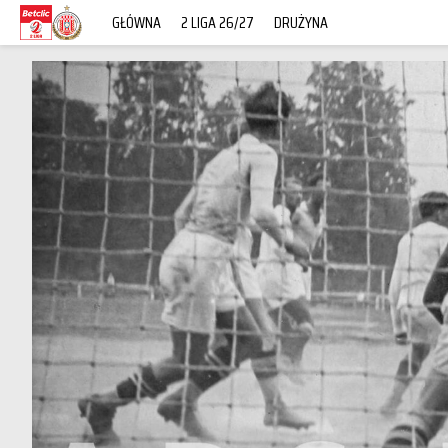
GŁÓWNA
2 LIGA 26/27
DRUŻYNA