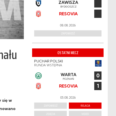
ZAWISZA
BYDGOSZCZ
RESOVIA
08.08.2026
ZAPOWIEDŹ
nału
OSTATNI MECZ
PUCHAR POLSKI
RUNDA WSTĘPNA
WARTA
0
POZNAŃ
1
RESOVIA
05.08.2026
 się w
ZAPOWIEDŹ
RELACJA
lanowano
ZDJĘCIA
VIDEO