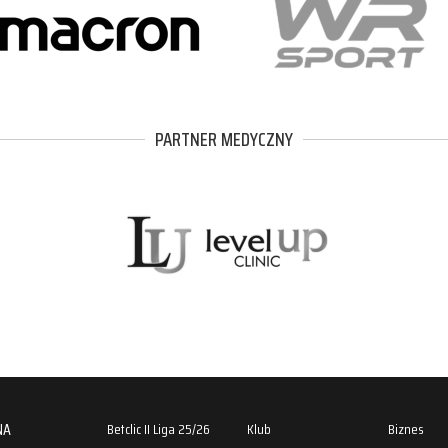
PARTNER MEDYCZNY
NA
Betclic II Liga 25/26
Klub
Biznes