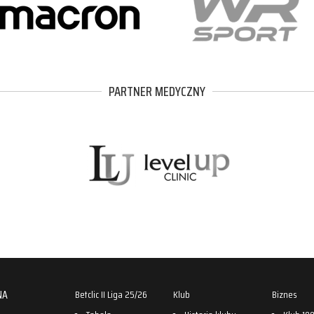
PARTNER MEDYCZNY
NA
Betclic II Liga 25/26
Klub
Biznes