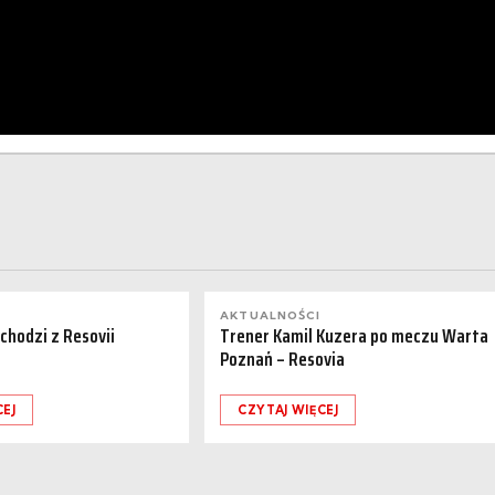
AKTUALNOŚCI
dchodzi z Resovii
Trener Kamil Kuzera po meczu Warta
Poznań – Resovia
CEJ
CZYTAJ WIĘCEJ