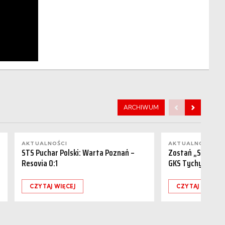
ARCHIWUM
AKTUALNOŚCI
AKTUALNOŚCI
STS Puchar Polski: Warta Poznań –
Zostań „Sponsor
Resovia 0:1
GKS Tychy (15.08
CZYTAJ WIĘCEJ
CZYTAJ WIĘCEJ