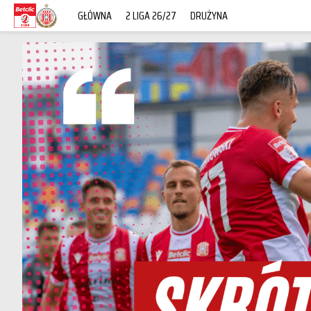
GŁÓWNA
2 LIGA 26/27
DRUŻYNA