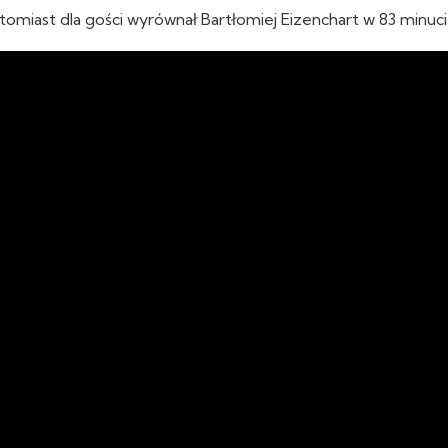
natomiast dla gości wyrównał Bartłomiej Eizenchart w 83 minuci