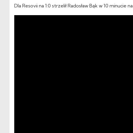
Dla Resovii na 1:0 strzelił Radosław Bąk w 10 minucie 