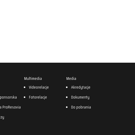
Multimedia
Media
0
Videorelacje
Akredytacje
sponsorska
Fotorelacje
Dokumenty
a ProResovia
Do pobrania
rzy