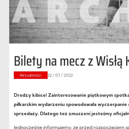
Bilety na mecz z Wisł
Aktualności
22 / 07 / 2022
Drodzy kibice! Zainteresowanie piątkowym spotka
piłkarskim wydarzeniu spowodowała wyczerpanie dos
sprzedaży. Dlatego też zmuszeni jesteśmy oficja
Jednocześnie informujemy, że przed rozpoczęciem spo