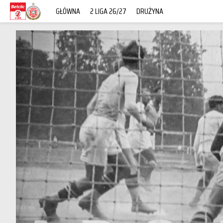
GŁÓWNA
2 LIGA 26/27
DRUŻYNA