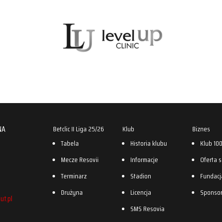
NA
Betclic II Liga 25/26
Klub
Biznes
Tabela
Historia klubu
Klub 10
Mecze Resovii
Informacje
Oferta 
Terminarz
Stadion
Fundacj
Drużyna
Licencja
Sponso
ut.pl
SMS Resovia