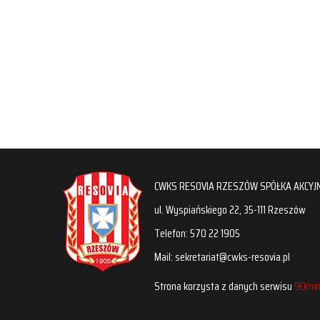
CWKS RESOVIA RZESZÓW SPÓŁKA AKCYJ
ul. Wyspiańskiego 22, 35-111 Rzeszów
Telefon: 570 22 1905
Mail: sekretariat@cwks-resovia.pl
Strona korzysta z danych serwisu
90min