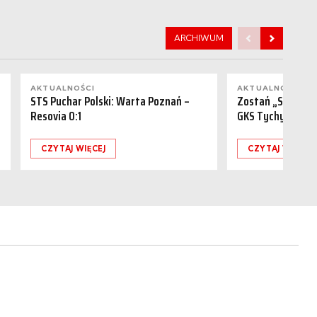
ARCHIWUM
AKTUALNOŚCI
AKTUALNOŚCI
STS Puchar Polski: Warta Poznań –
Zostań „Sponsor
Resovia 0:1
GKS Tychy (15.08
CZYTAJ WIĘCEJ
CZYTAJ WIĘCEJ