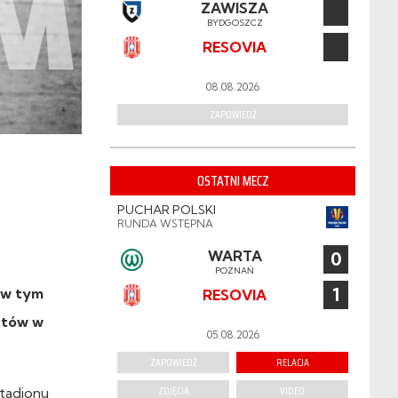
ZAWISZA
BYDGOSZCZ
RESOVIA
08.08.2026
ZAPOWIEDŹ
OSTATNI MECZ
PUCHAR POLSKI
RUNDA WSTĘPNA
WARTA
0
POZNAŃ
1
 w tym
RESOVIA
letów w
05.08.2026
ZAPOWIEDŹ
RELACJA
ZDJĘCIA
VIDEO
Stadionu