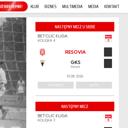
KLUB
BIZNES
MULTIMEDIA
MEDIA
KONTAKT
KUP ONLINE!
NASTĘPNY MECZ U SIEBIE
BETCLIC II LIGA
KOLEJKA 4
RESOVIA
GKS
TYCHY
15.08.2026
ZAPOWIEDŹ
BILETY
NASTĘPNY MECZ
BETCLIC II LIGA
KOLEJKA 3