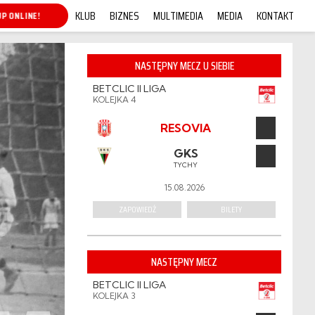
KLUB
BIZNES
MULTIMEDIA
MEDIA
KONTAKT
P ONLINE!
NASTĘPNY MECZ U SIEBIE
BETCLIC II LIGA
KOLEJKA 4
RESOVIA
GKS
TYCHY
15.08.2026
ZAPOWIEDŹ
BILETY
NASTĘPNY MECZ
BETCLIC II LIGA
KOLEJKA 3