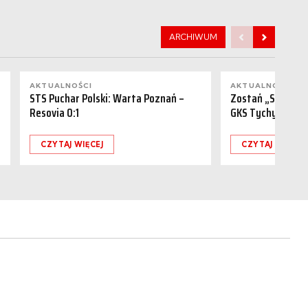
ARCHIWUM
AKTUALNOŚCI
AKTUALNOŚCI
STS Puchar Polski: Warta Poznań –
Zostań „Sponsor
Resovia 0:1
GKS Tychy (15.08
CZYTAJ WIĘCEJ
CZYTAJ WIĘCEJ