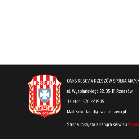
CWKS RESOVIA RZESZÓW SPÓŁKA AKCYJ
ul. Wyspiańskiego 22, 35-111 Rzeszów
Telefon: 570 22 1905
Mail: sekretariat@cwks-resovia.pl
Strona korzysta z danych serwisu
90min