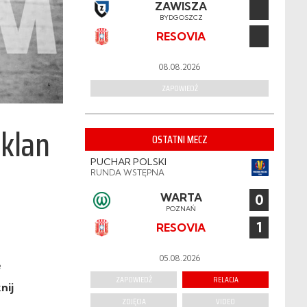
ZAWISZA
BYDGOSZCZ
RESOVIA
08.08.2026
ZAPOWIEDŹ
pklan
OSTATNI MECZ
PUCHAR POLSKI
RUNDA WSTĘPNA
WARTA
0
POZNAŃ
1
RESOVIA
05.08.2026
e
ZAPOWIEDŹ
RELACJA
nij
ZDJĘCIA
VIDEO