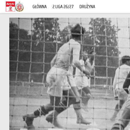
GŁÓWNA
2 LIGA 26/27
DRUŻYNA