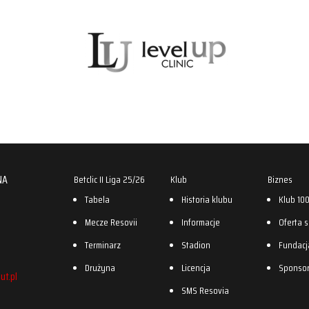
NA
Betclic II Liga 25/26
Klub
Biznes
Tabela
Historia klubu
Klub 10
Mecze Resovii
Informacje
Oferta 
Terminarz
Stadion
Fundacj
Drużyna
Licencja
Sponso
ut.pl
SMS Resovia