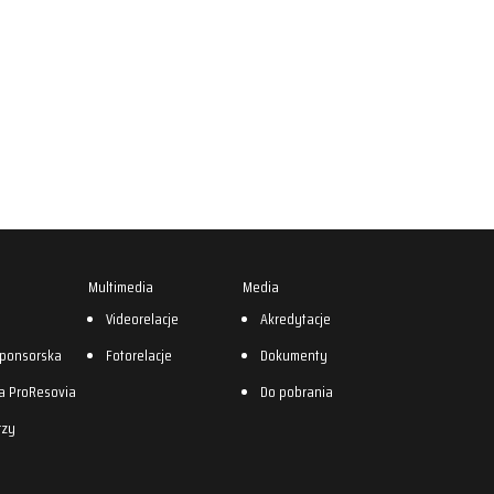
Multimedia
Media
0
Videorelacje
Akredytacje
sponsorska
Fotorelacje
Dokumenty
a ProResovia
Do pobrania
rzy