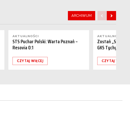
ARCHIWUM
AKTUALNOŚCI
AKTUALNOŚCI
STS Puchar Polski: Warta Poznań –
Zostań „Sponsor
Resovia 0:1
GKS Tychy (15.08
CZYTAJ WIĘCEJ
CZYTAJ WIĘCEJ