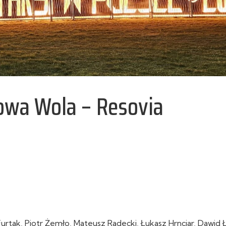
alowa Wola – Resovia
rtak, Piotr Żemło, Mateusz Radecki, Łukasz Hrnciar, Dawid Ł