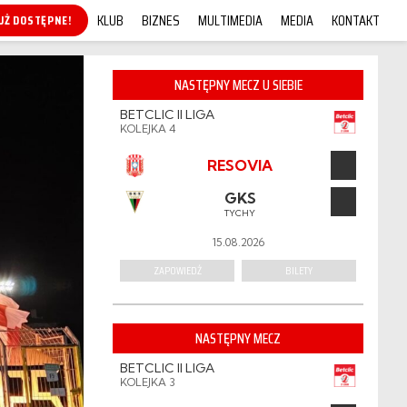
KLUB
BIZNES
MULTIMEDIA
MEDIA
KONTAKT
KUP ONLINE!
NASTĘPNY MECZ U SIEBIE
BETCLIC II LIGA
KOLEJKA 4
RESOVIA
GKS
TYCHY
15.08.2026
ZAPOWIEDŹ
BILETY
NASTĘPNY MECZ
BETCLIC II LIGA
KOLEJKA 3