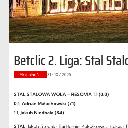
Betclic 2. Liga: Stal St
Aktualności
31 / 10 / 2025
STAŁ STALOWA WOLA – RESOVIA 1:1 (0:0)
0:1, Adrian Małachowski (71)
1:1, Jakub Niedbała (84)
STAL:
Jakub Stępak- Bartłomiej Kukułkowicz, Łukasz Fu