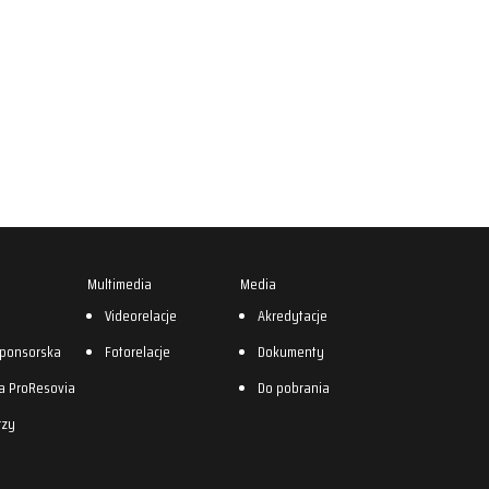
Multimedia
Media
0
Videorelacje
Akredytacje
sponsorska
Fotorelacje
Dokumenty
a ProResovia
Do pobrania
rzy