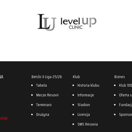
NA
Betclic II Liga 25/26
Klub
Biznes
Tabela
Historia klubu
Klub 10
Mecze Resovii
Informacje
Oferta 
Terminarz
Stadion
Fundacj
Drużyna
Licencja
Sponso
ut.pl
SMS Resovia