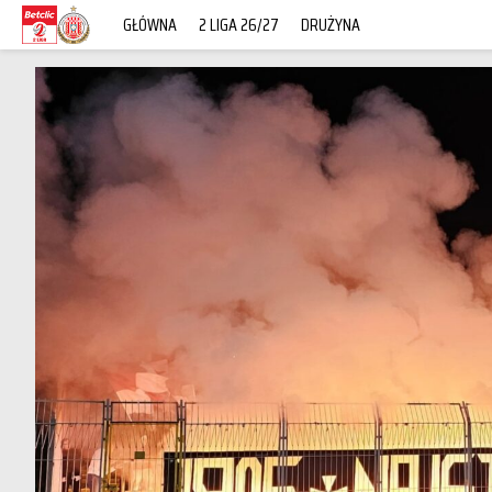
GŁÓWNA
2 LIGA 26/27
DRUŻYNA