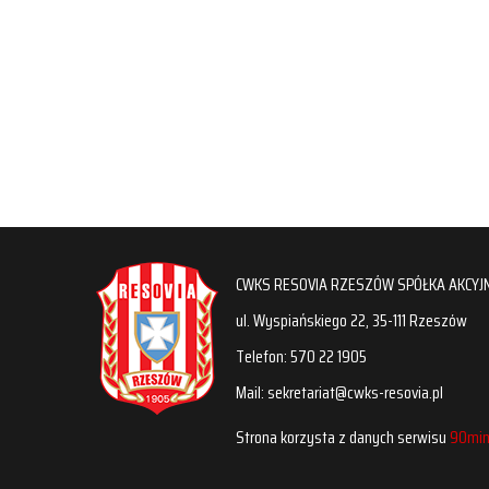
CWKS RESOVIA RZESZÓW SPÓŁKA AKCYJ
ul. Wyspiańskiego 22, 35-111 Rzeszów
Telefon: 570 22 1905
Mail: sekretariat@cwks-resovia.pl
Strona korzysta z danych serwisu
90min