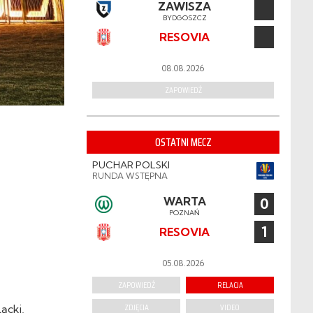
ZAWISZA
BYDGOSZCZ
RESOVIA
08.08.2026
ZAPOWIEDŹ
OSTATNI MECZ
PUCHAR POLSKI
RUNDA WSTĘPNA
WARTA
0
POZNAŃ
1
RESOVIA
05.08.2026
ZAPOWIEDŹ
RELACJA
ZDJĘCIA
VIDEO
ącki,