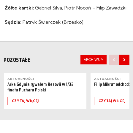
Żółte kartki:
Gabriel Silva, Piotr Nocoń – Filip Zawadzki
Sędzia:
Patryk Świerczek (Brzesko)
POZOSTAŁE
ARCHIWUM
AKTUALNOŚCI
AKTUALNOŚCI
Arka Gdynia rywalem Resovii w 1/32
Filip Mikrut odchodzi
finału Pucharu Polski
CZYTAJ WIĘCEJ
CZYTAJ WIĘCEJ