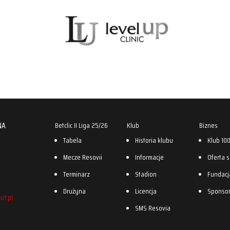
NA
Betclic II Liga 25/26
Klub
Biznes
Tabela
Historia klubu
Klub 10
Mecze Resovii
Informacje
Oferta 
Terminarz
Stadion
Fundacj
Drużyna
Licencja
Sponso
ut.pl
SMS Resovia