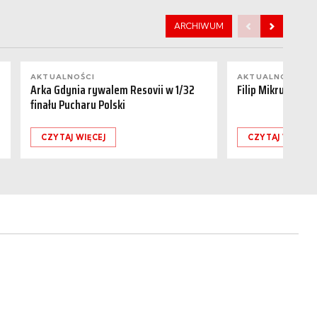
ARCHIWUM
AKTUALNOŚCI
AKTUALNOŚCI
Arka Gdynia rywalem Resovii w 1/32
Filip Mikrut odch
finału Pucharu Polski
CZYTAJ WIĘCEJ
CZYTAJ WIĘCEJ