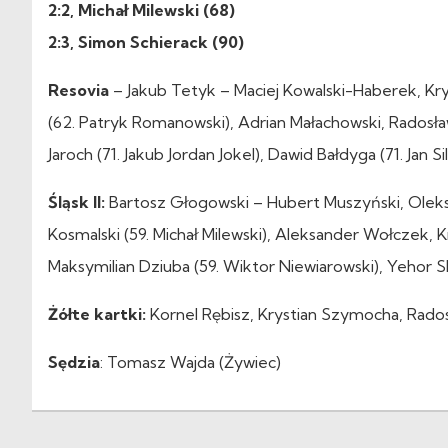
2:2, Michał Milewski (68)
2:3, Simon Schierack (90)
Resovia
– Jakub Tetyk – Maciej Kowalski-Haberek, Kry
(62. Patryk Romanowski), Adrian Małachowski, Radosła
Jaroch (71. Jakub Jordan Jokel), Dawid Bałdyga (71. Jan Si
Śląsk II:
Bartosz Głogowski – Hubert Muszyński, Oleksa
Kosmalski (59. Michał Milewski), Aleksander Wołczek, 
Maksymilian Dziuba (59. Wiktor Niewiarowski), Yehor S
Żółte kartki:
Kornel Rębisz, Krystian Szymocha, Rado
Sędzia
: Tomasz Wajda (Żywiec)