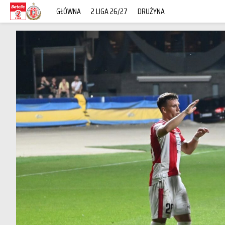
GŁÓWNA
2 LIGA 26/27
DRUŻYNA