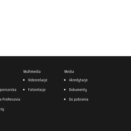
Multimedia
Media
0
Videorelacje
Akredytacje
sponsorska
Fotorelacje
Dokumenty
a ProResovia
Do pobrania
rzy