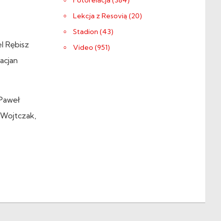
Fotorelacja (384)
Lekcja z Resovią (20)
Stadion (43)
l Rębisz
Video (951)
acjan
 Paweł
 Wojtczak,