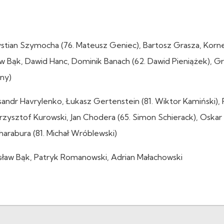
stian Szymocha (76. Mateusz Geniec), Bartosz Grasza, Korne
w Bąk, Dawid Hanc, Dominik Banach (62. Dawid Pieniążek), Gr
lny)
ndr Havrylenko, Łukasz Gertenstein (81. Wiktor Kamiński),
Krzysztof Kurowski, Jan Chodera (65. Simon Schierack), Oskar
harabura (81. Michał Wróblewski)
sław Bąk, Patryk Romanowski, Adrian Małachowski