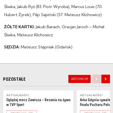
Śliwka, Jakub Ryś (83. Piotr Wyroba), Marcus Louis (70.
Hubert Żyrek), Filip Sapiński (57. Mateusz Klichowicz)
ŻÓŁTE KARTKI:
Jakub Banach, Gracjan Jaroch – Michał
Śliwka, Mateusz Klichowicz
SĘDZIA:
Mateusz Stępniak (Gdańsk)
POZOSTAŁE
ARCHIWUM
AKTUALNOŚCI
AKTUALNOŚCI
Oglądaj mecz Zawisza – Resovia na żywo
Arka Gdynia rywalem 
w TVP Sport
finału Pucharu Polski