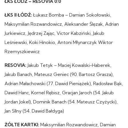
ŁKS ŁÓDŹ – RESOVIA 0:0
ŁKS II ŁÓDŹ:
Łukasz Bomba – Damian Sokołowski,
Maksymilian Rozwandowicz, Aleksander Ślęzak, Adrian
Jurkiewicz, Jędrzej Zając, Victor Kabziński, Jakub
Leśniewski, Koki Hinokio, Antoni Młynarczyk Wiktor
Rzemyszkiewicz
RESOVIA:
Jakub Tetyk – Maciej Kowalski-Haberek,
Jakub Banach, Mateusz Geniec (90. Bartosz Grasza),
Adrian Małachowski (77. Dawid Pieniążek), Radosław Bąk,
Dawid Hanc, Kornel Rębisz, Gracjan Jaroch (54. Jakub
Jordan Jokel), Dominik Banach (54. Mateusz Czyżycki),
Jan SIlny (54. Dawid Bałdyga)
ŻÓŁTE KARTKI:
Maksymilian Rozwandowicz, Damian