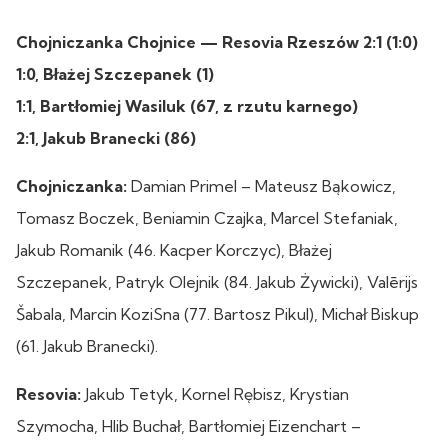
Chojniczanka Chojnice — Resovia Rzeszów 2:1 (1:0)
1:0, Błażej Szczepanek (1)
1:1, Bartłomiej Wasiluk (67, z rzutu karnego)
2:1, Jakub Branecki (86)
Chojniczanka:
Damian Primel – Mateusz Bąkowicz,
Tomasz Boczek, Beniamin Czajka, Marcel Stefaniak,
Jakub Romanik (46. Kacper Korczyc), Błażej
Szczepanek, Patryk Olejnik (84. Jakub Żywicki), Valērijs
Šabala, Marcin KoziSna (77. Bartosz Pikul), Michał Biskup
(61. Jakub Branecki).
Resovia:
Jakub Tetyk, Kornel Rębisz, Krystian
Szymocha, Hlib Buchał, Bartłomiej Eizenchart –