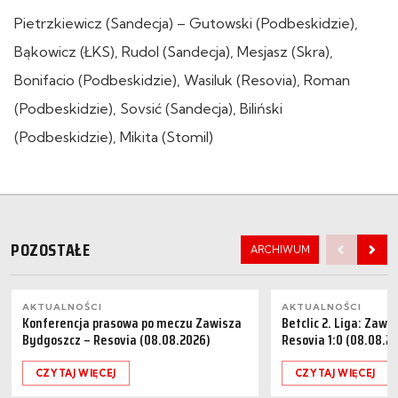
Pietrzkiewicz (Sandecja) – Gutowski (Podbeskidzie),
Bąkowicz (ŁKS), Rudol (Sandecja), Mesjasz (Skra),
Bonifacio (Podbeskidzie), Wasiluk (Resovia), Roman
(Podbeskidzie), Sovsić (Sandecja), Biliński
(Podbeskidzie), Mikita (Stomil)
POZOSTAŁE
ARCHIWUM
AKTUALNOŚCI
AKTUALNOŚCI
Konferencja prasowa po meczu Zawisza
Betclic 2. Liga: Zaw
Bydgoszcz – Resovia (08.08.2026)
Resovia 1:0 (08.08.2
CZYTAJ WIĘCEJ
CZYTAJ WIĘCEJ