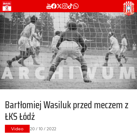
Bartłomiej Wasiluk przed meczem z
ŁKS Łódź
Video
20 / 10 / 2022