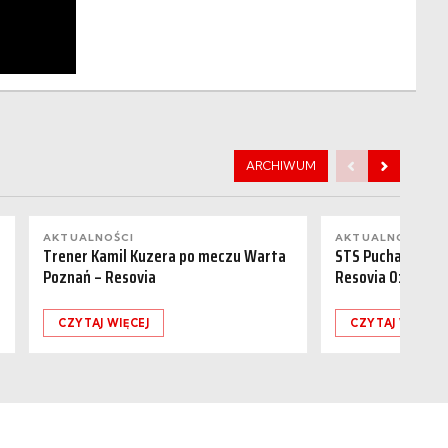
ARCHIWUM
AKTUALNOŚCI
AKTUALNOŚCI
Trener Kamil Kuzera po meczu Warta
STS Puchar Polsk
Poznań – Resovia
Resovia 0:1
CZYTAJ WIĘCEJ
CZYTAJ WIĘCEJ