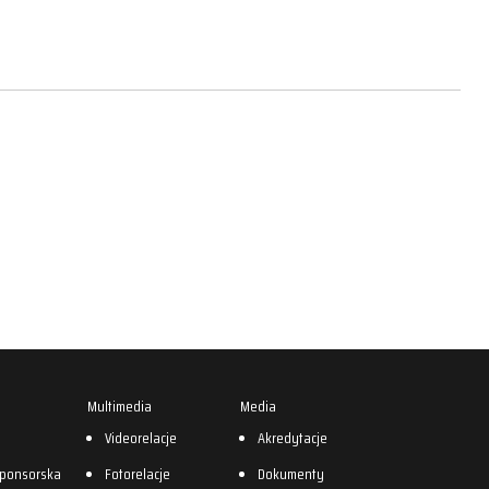
Multimedia
Media
0
Videorelacje
Akredytacje
sponsorska
Fotorelacje
Dokumenty