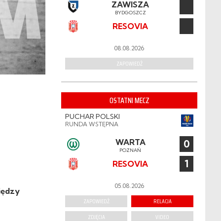
ZAWISZA
BYDGOSZCZ
RESOVIA
08.08.2026
ZAPOWIEDŹ
OSTATNI MECZ
PUCHAR POLSKI
RUNDA WSTĘPNA
WARTA
0
POZNAŃ
1
RESOVIA
05.08.2026
iędzy
ZAPOWIEDŹ
RELACJA
ZDJĘCIA
VIDEO