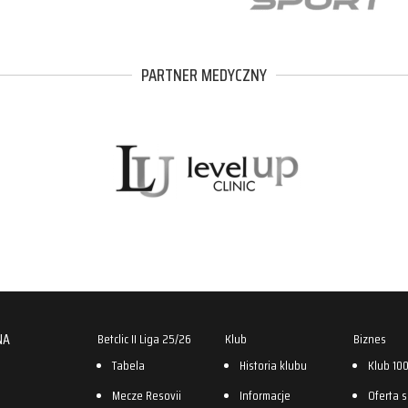
PARTNER MEDYCZNY
NA
Betclic II Liga 25/26
Klub
Biznes
Tabela
Historia klubu
Klub 10
Mecze Resovii
Informacje
Oferta 