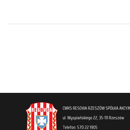
CWKS RESOVIA RZESZÓW SPÓŁKA AKCYJ
ul. Wyspiańskiego 22, 35-111 Rzeszów
Telefon: 570 22 1905