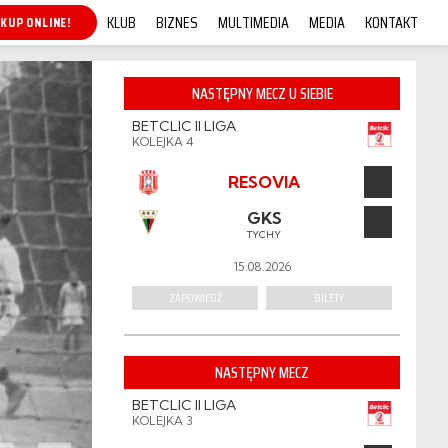
KLUB
BIZNES
MULTIMEDIA
MEDIA
KONTAKT
KUP ONLINE!
NASTĘPNY MECZ U SIEBIE
BETCLIC II LIGA
KOLEJKA 4
RESOVIA
GKS
TYCHY
15.08.2026
ZAPOWIEDŹ
BILETY
NASTĘPNY MECZ
BETCLIC II LIGA
KOLEJKA 3