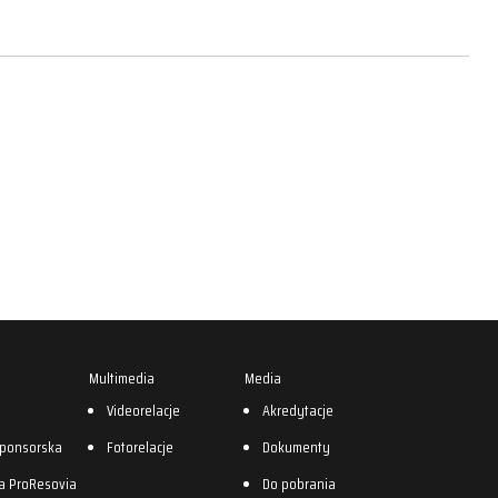
Multimedia
Media
0
Videorelacje
Akredytacje
sponsorska
Fotorelacje
Dokumenty
a ProResovia
Do pobrania