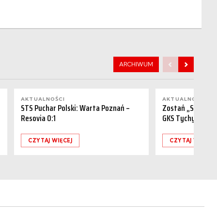
ARCHIWUM
AKTUALNOŚCI
AKTUALNOŚCI
STS Puchar Polski: Warta Poznań –
Zostań „Sponsor
Resovia 0:1
GKS Tychy (15.08
CZYTAJ WIĘCEJ
CZYTAJ WIĘCEJ