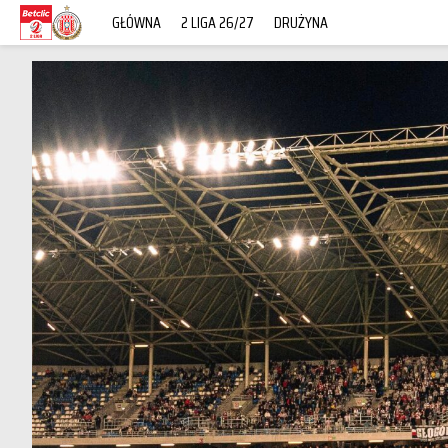
GŁÓWNA
2 LIGA 26/27
DRUŻYNA