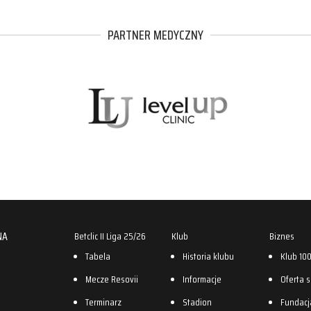
PARTNER MEDYCZNY
NA
Betclic II Liga 25/26
Klub
Biznes
Tabela
Historia klubu
Klub 10
Mecze Resovii
Informacje
Oferta 
Terminarz
Stadion
Fundacj