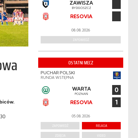
ZAWISZA
BYDGOSZCZ
RESOVIA
08.08.2026
ZAPOWIEDŹ
kowa
OSTATNI MECZ
PUCHAR POLSKI
RUNDA WSTĘPNA
WARTA
0
POZNAŃ
1
biców.
RESOVIA
:30
05.08.2026
ZAPOWIEDŹ
RELACJA
ZDJĘCIA
VIDEO