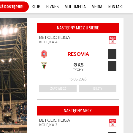
KLUB
BIZNES
MULTIMEDIA
MEDIA
KONTAKT
KUP ONLINE!
NASTĘPNY MECZ U SIEBIE
BETCLIC II LIGA
KOLEJKA 4
RESOVIA
GKS
TYCHY
15.08.2026
ZAPOWIEDŹ
BILETY
NASTĘPNY MECZ
BETCLIC II LIGA
KOLEJKA 3