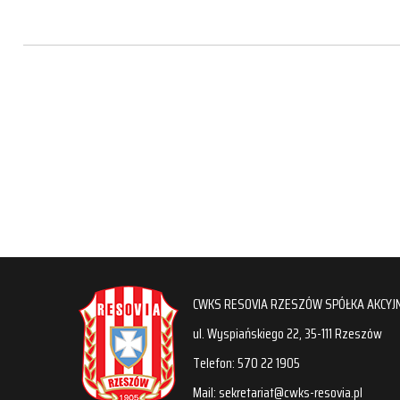
CWKS RESOVIA RZESZÓW SPÓŁKA AKCYJ
ul. Wyspiańskiego 22, 35-111 Rzeszów
Telefon: 570 22 1905
Mail: sekretariat@cwks-resovia.pl