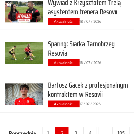
Wywiad z Krzysztofem Trelą
asystentem trenera Resovii
Aktualności
18 / 07 / 2026
Sparing: Siarka Tarnobrzeg –
Resovia
Aktualności
18 / 07 / 2026
Bartosz Gacek z profesjonalnym
kontraktem w Resovii
Aktualności
17 / 07 / 2026
Poprzednia
1
2
3
4
…
185