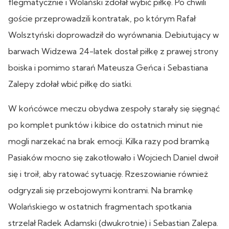
flegmatycznie i Wolański zdołał wybić piłkę. Po chwili
goście przeprowadzili kontratak, po którym Rafał
Wolsztyński doprowadził do wyrównania. Debiutujący w
barwach Widzewa 24-latek dostał piłkę z prawej strony
boiska i pomimo starań Mateusza Geńca i Sebastiana
Zalepy zdołał wbić piłkę do siatki.
W końcówce meczu obydwa zespoły starały się sięgnąć
po komplet punktów i kibice do ostatnich minut nie
mogli narzekać na brak emocji. Kilka razy pod bramką
Pasiaków mocno się zakotłowało i Wojciech Daniel dwoił
się i troił, aby ratować sytuację. Rzeszowianie również
odgryzali się przebojowymi kontrami. Na bramkę
Wolańskiego w ostatnich fragmentach spotkania
strzelał Radek Adamski (dwukrotnie) i Sebastian Zalepa.