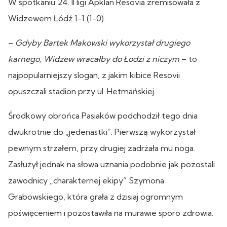
W spotkaniu 24. II ligi Apklan Resovia zremisowała z
Widzewem Łódź 1-1 (1-0).
–
Gdyby Bartek Makowski wykorzystał drugiego
karnego, Widzew wracałby do Łodzi z niczym
– to
najpopularniejszy slogan, z jakim kibice Resovii
opuszczali stadion przy ul. Hetmańskiej.
Środkowy obrońca Pasiaków podchodził tego dnia
dwukrotnie do „jedenastki”. Pierwszą wykorzystał
pewnym strzałem, przy drugiej zadrżała mu noga.
Zasłużył jednak na słowa uznania podobnie jak pozostali
zawodnicy „charakternej ekipy” Szymona
Grabowskiego, która grała z dzisiaj ogromnym
poświęceniem i pozostawiła na murawie sporo zdrowia.