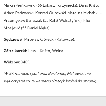
Marcin Pieńkowski (66 Łukasz Turzyniecki), Dario Krišto,
Adam Radwański, Konrad Gutowski, Mateusz Michalski –
Przemysław Banaszak (55 Rafał Wolsztyński), Filip
Mihaljević (55 Daniel Mąka).
Sędziował:
Mirosław Górecki (Katowice).
Żółte kartki:
Hass – Krišto, Wełna.
Widzów:
3489.
W 59. minucie spotkania Bartłomiej Makowski nie
wykorzystał rzutu karnego (Patryk Wolański obronił).