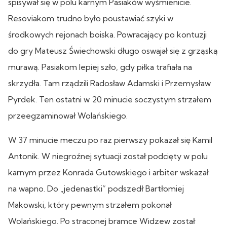
spisywał się w polu karnym Pasiaków wyśmienicie.
Resoviakom trudno było poustawiać szyki w
środkowych rejonach boiska. Powracający po kontuzji
do gry Mateusz Świechowski długo oswajał się z grząską
murawą. Pasiakom lepiej szło, gdy piłka trafiała na
skrzydła. Tam rządzili Radosław Adamski i Przemysław
Pyrdek. Ten ostatni w 20 minucie soczystym strzałem
przeegzaminował Wolańskiego.
W 37 minucie meczu po raz pierwszy pokazał się Kamil
Antonik. W niegroźnej sytuacji został podcięty w polu
karnym przez Konrada Gutowskiego i arbiter wskazał
na wapno. Do „jedenastki” podszedł Bartłomiej
Makowski, który pewnym strzałem pokonał
Wolańskiego. Po straconej bramce Widzew został