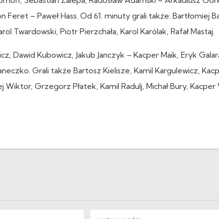
 Feret – Paweł Hass. Od 61. minuty grali także: Bartłomiej B
ol Twardowski, Piotr Pierzchała, Karol Karólak, Rafał Mastaj.
icz, Dawid Kubowicz, Jakub Janczyk – Kacper Maik, Eryk Galar
aneczko. Grali także Bartosz Kielisze, Kamil Kargulewicz, Kac
j Wiktor, Grzegorz Płatek, Kamil Radulj, Michał Bury, Kacper