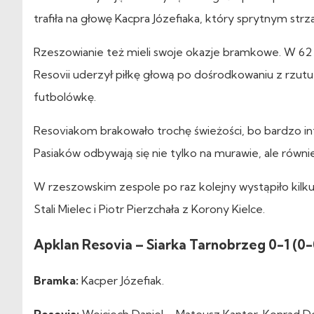
trafiła na głowę Kacpra Józefiaka, który sprytnym str
Rzeszowianie też mieli swoje okazje bramkowe. W 6
Resovii uderzył piłkę głową po dośrodkowaniu z rzutu 
futbolówkę.
Resoviakom brakowało trochę świeżości, bo bardzo in
Pasiaków odbywają się nie tylko na murawie, ale również
W rzeszowskim zespole po raz kolejny wystąpiło kilk
Stali Mielec i Piotr Pierzchała z Korony Kielce.
Apklan Resovia – Siarka Tarnobrzeg 0-1 (0-
Bramka:
Kacper Józefiak.
Resovia:
Wojciech Daniel – Mateusz Kantor, Konrad D