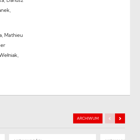
anek,
a, Mathieu
per
 Wełniak,
ARCHIWUM