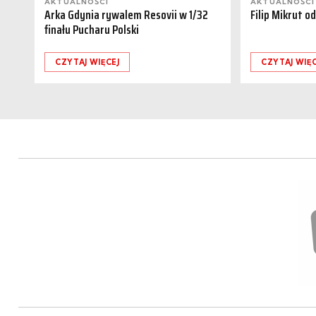
AKTUALNOŚCI
AKTUALNOŚCI
Arka Gdynia rywalem Resovii w 1/32
Filip Mikrut o
finału Pucharu Polski
CZYTAJ WIĘCEJ
CZYTAJ WIĘC