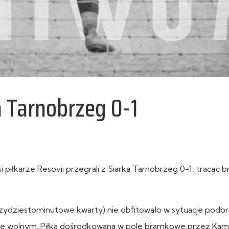
a Tarnobrzeg 0-1
iłkarze Resovii przegrali z Siarką Tarnobrzeg 0-1, tracąc 
rzydziestominutowe kwarty) nie obfitowało w sytuacje pod
ie wolnym. Piłka dośrodkowana w pole bramkowe przez Kamil