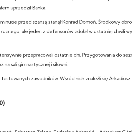
załem uprzedził Banka.
2 minucie przed szansą stanął Konrad Domoń. Środkowy obr
rożnego, ale jeden z defensorów zdołał w ostatniej chwili wy
tensywnie przepracowali ostatnie dni. Przygotowania do se
 na sali gimnastycznej i siłowni.
u testowanych zawodników. Wśród nich znaleźli się Arkadiusz
0)
omoń, Sebastian Zalepa, Radosław Adamski – Arkadiusz Górk