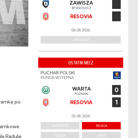
ZAWISZA
BYDGOSZCZ
RESOVIA
08.08.2026
ZAPOWIEDŹ
OSTATNI MECZ
PUCHAR POLSKI
RUNDA WSTĘPNA
WARTA
0
POZNAŃ
1
bramkę po
RESOVIA
05.08.2026
ZAPOWIEDŹ
RELACJA
bramkowe.
ZDJĘCIA
VIDEO
a Radulja