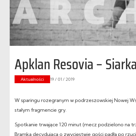
Apklan Resovia – Siark
Aktualności
19 / 01 / 2019
W sparingu rozegranym w podrzeszowskiej Nowej Wsi p
stałym fragmencie gry.
Spotkanie trwające 120 minut (mecz podzielono na t
Bramka decydująca o zwycięstwie gości padła po rzuc