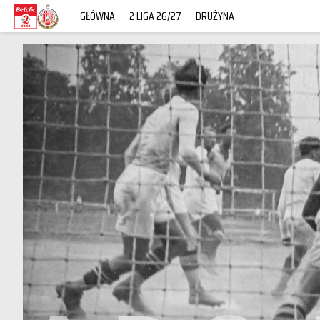
GŁÓWNA
2 LIGA 26/27
DRUŻYNA