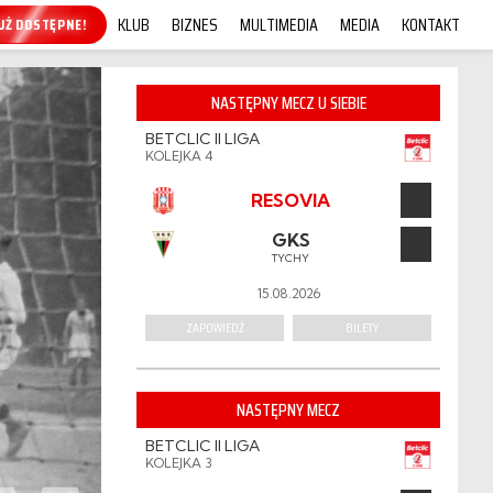
KLUB
BIZNES
MULTIMEDIA
MEDIA
KONTAKT
KUP ONLINE!
NASTĘPNY MECZ U SIEBIE
BETCLIC II LIGA
KOLEJKA 4
RESOVIA
GKS
TYCHY
15.08.2026
ZAPOWIEDŹ
BILETY
NASTĘPNY MECZ
BETCLIC II LIGA
KOLEJKA 3