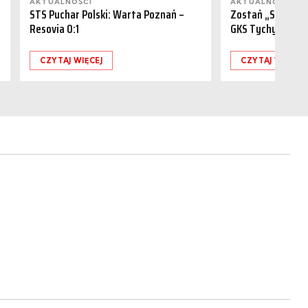
AKTUALNOŚCI
AKTUALNOŚCI
STS Puchar Polski: Warta Poznań –
Zostań „Sponsor
Resovia 0:1
GKS Tychy (15.08
CZYTAJ WIĘCEJ
CZYTAJ WIĘCEJ