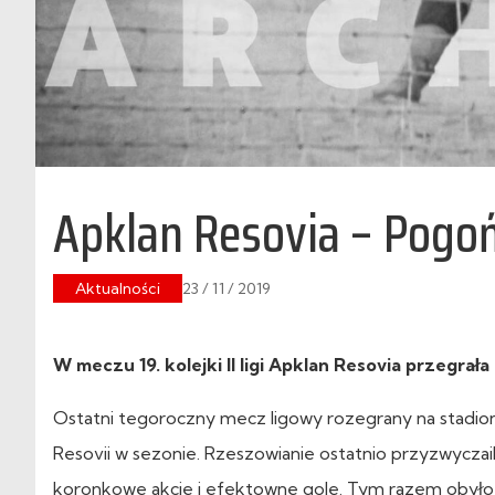
Apklan Resovia – Pogoń
Aktualności
23 / 11 / 2019
W meczu 19. kolejki II ligi Apklan Resovia przegrała
Ostatni tegoroczny mecz ligowy rozegrany na stadio
Resovii w sezonie. Rzeszowianie ostatnio przyzwyczai
koronkowe akcje i efektowne gole. Tym razem obyło s