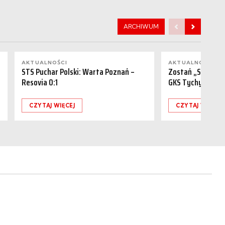
ARCHIWUM
AKTUALNOŚCI
AKTUALNOŚCI
STS Puchar Polski: Warta Poznań –
Zostań „Sponsor
Resovia 0:1
GKS Tychy (15.08
CZYTAJ WIĘCEJ
CZYTAJ WIĘCEJ