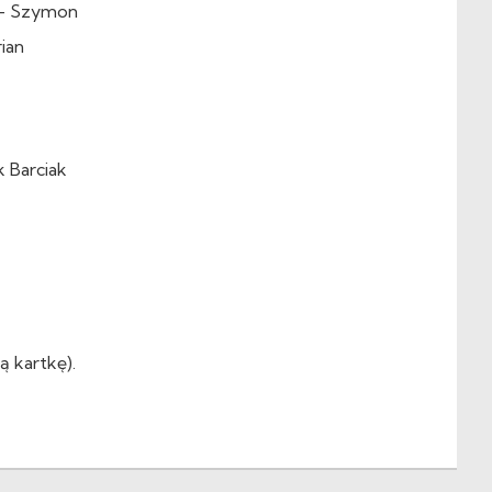
c – Szymon
ian
k Barciak
ą kartkę).