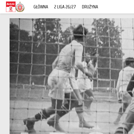
GŁÓWNA
2 LIGA 26/27
DRUŻYNA