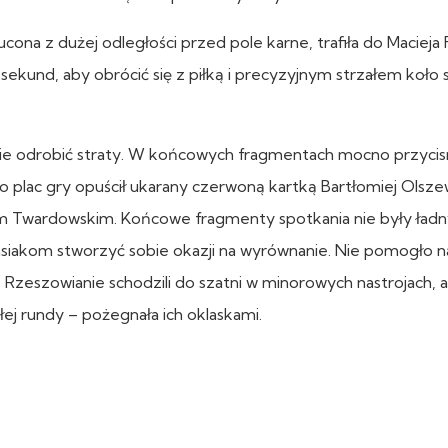
ona z dużej odległości przed pole karne, trafiła do Macieja Fi
ekund, aby obrócić się z piłką i precyzyjnym strzałem koło 
anie odrobić straty. W końcowych fragmentach mocno przycisn
o plac gry opuścił ukarany czerwoną kartką Bartłomiej Olszew
em Twardowskim. Końcowe fragmenty spotkania nie były ład
asiakom stworzyć sobie okazji na wyrównanie. Nie pomogło 
. Rzeszowianie schodzili do szatni w minorowych nastrojach, a
ej rundy – pożegnała ich oklaskami.