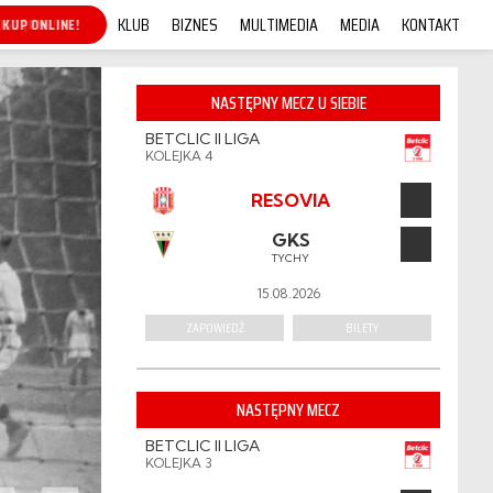
KLUB
BIZNES
MULTIMEDIA
MEDIA
KONTAKT
KUP ONLINE!
NASTĘPNY MECZ U SIEBIE
BETCLIC II LIGA
KOLEJKA 4
RESOVIA
GKS
TYCHY
15.08.2026
ZAPOWIEDŹ
BILETY
NASTĘPNY MECZ
BETCLIC II LIGA
KOLEJKA 3