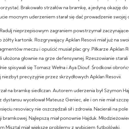
ykorzystać. Brakowało strzałów na bramkę, a jedyną okazję d
ucie mocnym uderzeniem starał się dać prowadzenie swojej d
Radulj nieprzepisowym zagraniem powstrzymał zaczynając
o żółty kartonik. Rozgrywający Apklan Resovii miał już na sw
agmentów meczu i opuścić musiał plac gry. Piłkarze Apklan R
 ułożona głownie na grze defensywnej. Rzeszowianie starali 
dnie spisywali się Tomasz Wełna i Aya Diouf. Środkowi obroń
j niezbyt precyzyjnie przez skrzydłowych Apklan Resovii.
trzał na bramkę siedlczan. Autorem uderzenia był Szymon Ha
 z dystansu wycelował Mateusz Geniec, ale i on nie miał szczęś
ęciu resoviacy nie oszczędzali sił i zdrowia. Nacierali na pol
uacji bramkowej. Najlepszą miał ponownie Hajduk. Młodzieżowi
zem Misztal miał większe problemy z wybiciem futbolówki.