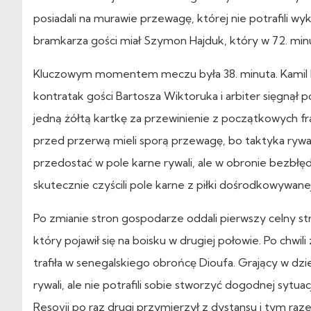
posiadali na murawie przewagę, której nie potrafili w
bramkarza gości miał Szymon Hajduk, który w 72. min
Kluczowym momentem meczu była 38. minuta. Kamil 
kontratak gości Bartosza Wiktoruka i arbiter sięgnął p
jedną żółtą kartkę za przewinienie z początkowych fr
przed przerwą mieli sporą przewagę, bo taktyka rywali
przedostać w pole karne rywali, ale w obronie bezbłę
skutecznie czyścili pole karne z piłki dośrodkowywane
Po zmianie stron gospodarze oddali pierwszy celny s
który pojawił się na boisku w drugiej połowie. Po chwili
trafiła w senegalskiego obrońcę Dioufa. Grający w dziesi
rywali, ale nie potrafili sobie stworzyć dogodnej syt
Resovii po raz drugi przymierzył z dystansu i tym ra