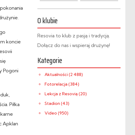
o pokonania
rużynie.
O klubie
ego
Resovia to klub z pasją i tradycją.
oim koncie
Dołącz do nas i wspieraj drużynę!
esovii
Kategorie
się
cy Pogoni
Aktualności (2 488)
Fotorelacja (384)
Lekcja z Resovią (20)
jduk,
Stadion (43)
cia. Piłka
Video (950)
e karne
ec Apklan