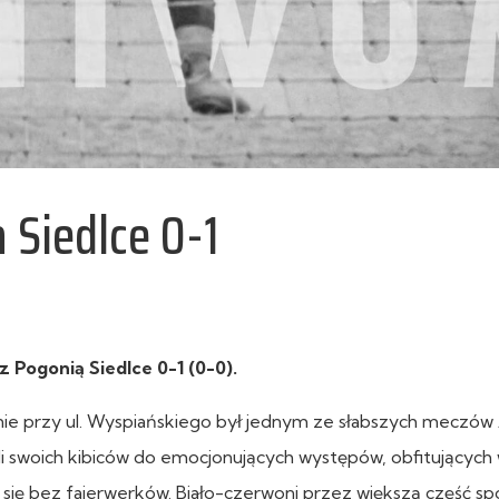
 Siedlce 0-1
 z Pogonią Siedlce 0-1 (0-0).
nie przy ul. Wyspiańskiego był jednym ze słabszych meczów
li swoich kibiców do emocjonujących występów, obfitujących
ię bez fajerwerków. Biało-czerwoni przez większą część sp