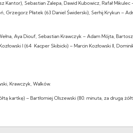
z Kantor), Sebastian Zalepa, Dawid Kubowicz, Rafał Mikule
, Grzegorz Płatek (63 Daniel Świderski), Serhij Krykun – Adr
 Wełna, Aya Diouf, Sebastian Krawczyk – Adam Mójta, Bartosz
złowski I (64 Kacper Skibicki) – Marcin Kozłowski II, Domini
wski, Krawczyk, Walków.
ółtą kartkę) – Bartłomiej Olszewski (80. minuta, za drugą żółt