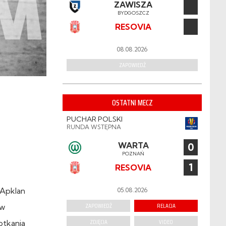
ZAWISZA
BYDGOSZCZ
RESOVIA
08.08.2026
ZAPOWIEDŹ
OSTATNI MECZ
PUCHAR POLSKI
RUNDA WSTĘPNA
WARTA
0
POZNAŃ
1
RESOVIA
 Apklan
05.08.2026
ZAPOWIEDŹ
RELACJA
 w
ZDJĘCIA
VIDEO
otkania