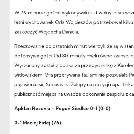
W 76. minucie goście wykonywali rzut wolny. Piłka wrzuc
letni wychowanek Orła Wojcieszów potrzebował kilku s
zaskoczyć Wojciecha Daniela.
Rzeszowianie do ostatnich minut wierzyli, że są w st
defensywę gości. Od 80. minuty mieli równe szanse, b
Wyrzucony został z boiska za przepychankę z Karol
widowiskiem. Gra przerywana faulami nie pozwalała P
pojawienie się Sebastiana Zalepy na pozycji napastnika
publiczność mająca na uwadze dokonania zespołu z cał
Apklan Resovia – Pogoń Siedlce 0-1 (0-0)
0-1 Maciej Firlej (76).