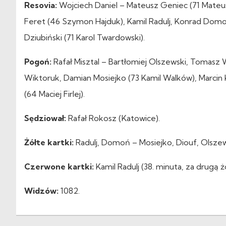
Resovia:
Wojciech Daniel – Mateusz Geniec (71 Mateus
Feret (46 Szymon Hajduk), Kamil Radulj, Konrad Domoń
Dziubiński (71 Karol Twardowski).
Pogoń:
Rafał Misztal – Bartłomiej Olszewski, Tomasz
Wiktoruk, Damian Mosiejko (73 Kamil Walków), Marcin Ko
(64 Maciej Firlej).
Sędziował:
Rafał Rokosz (Katowice).
Żółte kartki:
Radulj, Domoń – Mosiejko, Diouf, Olsze
Czerwone kartki:
Kamil Radulj (38. minuta, za drugą ż
Widzów:
1082.