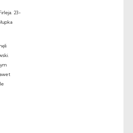
rleja. 23-
słupka
ęli
ski.
nym
nawet
le