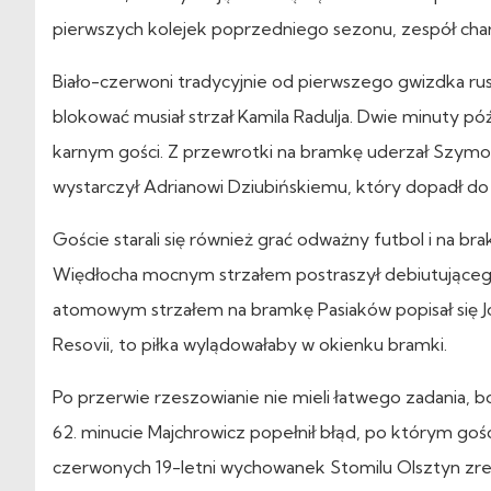
pierwszych kolejek poprzedniego sezonu, zespół chara
Biało-czerwoni tradycyjnie od pierwszego gwizdka rusz
blokować musiał strzał Kamila Radulja. Dwie minuty p
karnym gości. Z przewrotki na bramkę uderzał Szymon
wystarczył Adrianowi Dziubińskiemu, który dopadł do f
Goście starali się również grać odważny futbol i na bra
Więdłocha mocnym strzałem postraszył debiutującego
atomowym strzałem na bramkę Pasiaków popisał się Jon
Resovii, to piłka wylądowałaby w okienku bramki.
Po przerwie rzeszowianie nie mieli łatwego zadania, 
62. minucie Majchrowicz popełnił błąd, po którym gośc
czerwonych 19-letni wychowanek Stomilu Olsztyn zrehabi