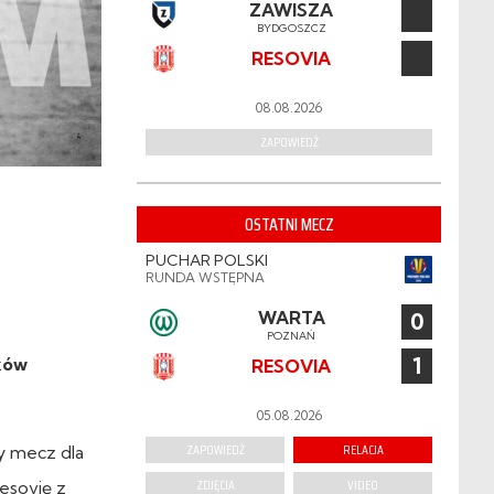
ZAWISZA
BYDGOSZCZ
RESOVIA
08.08.2026
ZAPOWIEDŹ
OSTATNI MECZ
PUCHAR POLSKI
RUNDA WSTĘPNA
WARTA
0
POZNAŃ
1
aków
RESOVIA
05.08.2026
ZAPOWIEDŹ
RELACJA
ny mecz dla
ZDJĘCIA
VIDEO
esovię z