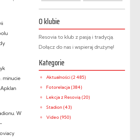
O klubie
ii
polu
Resovia to klub z pasją i tradycją.
ndy
Dołącz do nas i wspieraj drużynę!
Kategorie
ryk
Aktualności (2 485)
. minucie
Fotorelacja (384)
 Apklan
Lekcja z Resovią (20)
Stadion (43)
tadionu. W
Video (950)
-
soviacy