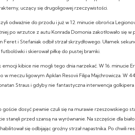
kterny, uczący się drugoligowej rzeczywistości.
yli odważnie do przodu i już w 12. minucie obrońca Legionov
óźniej po wrzutce z autu Konrada Domonia zakotłowało się w 
 Feret i Stefaniak odbił strzał skrzydłowego. Ułamek seku
utbolówki i skierował piłkę do pustej bramki.
k emocji kibice nie mogli tego dnia narzekać. W 16. minucie E
 w meczu ligowym Apklan Resovii Filipa Majchrowicza. W 44
atan Straus i gdyby nie fantastyczna interwencja golkipera
bo goście dosyć pewnie czuli się na murawie rzeszowskiego s
ie stanęli przed szansą na wyrównanie. Na szczęście dla biało
litował się odbijając groźny strzał napastnika. Po chwili re