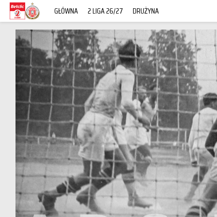
GŁÓWNA
2 LIGA 26/27
DRUŻYNA