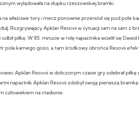
rożnym wylądowała na słupku rzeszowskiej bramki.
na właściwe tory i mecz ponownie przeniósł się pod pole ka
adulj. Rozgrywający Apklan Resovii w sytuacji sam na sam z 
i odbił piłkę. W 85. minucie w rolę napastnika wcielił się Dawi
tr pola karnego gości, a tam środkowy obrońca Resovii efe
żowiec Apklan Resovii w doliczonym czasie gry odebrał piłkę 
-letni napastnik Apklan Resovii zdobył swoją pierwszą bramkę
m człowiekiem na stadionie.