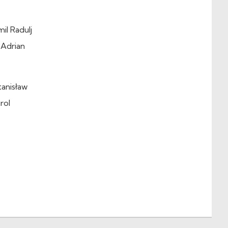
il Radulj
 Adrian
tanisław
rol