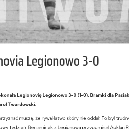
novia Legionowo 3-0
pokonała Legionovię Legionowo 3-0 (1-0). Bramki dla Pasi
arol Twardowski.
przyznać muszą, że rywal łatwo skóry nie oddał. To był trud
rowy tydzień. Beniaminek z Legionowa przypominał Apklan R