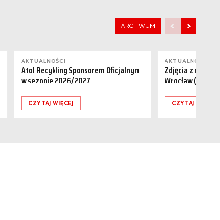
ARCHIWUM
AKTUALNOŚCI
AKTUALNOŚCI
Atol Recykling Sponsorem Oficjalnym
Zdjęcia z meczu R
w sezonie 2026/2027
Wrocław (01.08.
CZYTAJ WIĘCEJ
CZYTAJ WIĘCEJ