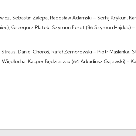
owicz, Sebastin Zalepa, Radosław Adamski – Serhij Krykun, Kam
niec), Grzegorz Płatek, Szymon Feret (86 Szymon Hajduk) –
 Straus, Daniel Choroś, Rafał Zembrowski – Piotr Maślanka, S
k Więdłocha, Kacper Będzieszak (64 Arkadiusz Gajewski) – Ka