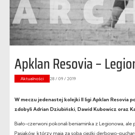
Apklan Resovia – Legio
Aktualności
28 / 09 / 2019
W meczu jedenastej kolejki II ligi Apklan Resovia 
zdobyli Adrian Dziubiński, Dawid Kubowicz oraz K
Biało-czerwoni pokonali beniaminka z Legionowa, ale 
Pasiaków, którzy mają za sobą ciężki derbowo-pucha