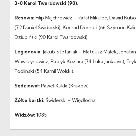
3-0 Karol Twardowski (90).
Resovia:
Filip Majchrowicz – Rafał Mikulec, Dawid Kub
(72 Daniel Świderski), Konrad Domoń (66 Szymon Kali
Dziubiński (90 Karol Twardowski).
Legionovia:
Jakub Stefaniak – Mateusz Małek, Jonatan
Wawrzynowicz, Patryk Koziara (74 Luka Janković), Ery
Podliński (54 Kamil Wolski).
Sędziował:
Paweł Kukla (Kraków).
Żółte kartki:
Świderski – Więdłocha.
Widzów:
1085.