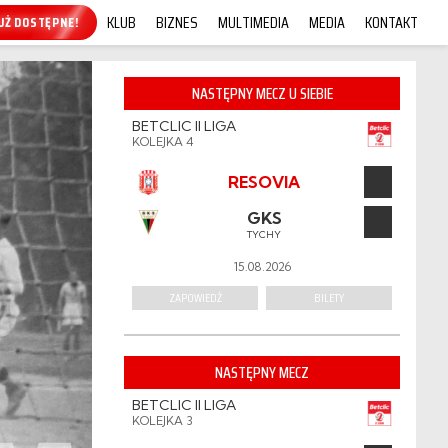
KLUB
BIZNES
MULTIMEDIA
MEDIA
KONTAKT
KUP ONLINE!
NASTĘPNY MECZ U SIEBIE
BETCLIC II LIGA
KOLEJKA 4
RESOVIA
GKS
TYCHY
15.08.2026
ZAPOWIEDŹ
BILETY
NASTĘPNY MECZ
BETCLIC II LIGA
KOLEJKA 3