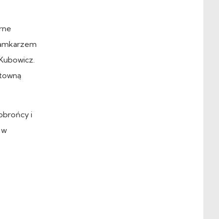
rne
bramkarzem
d Kubowicz.
ktowną
obrońcy i
 w