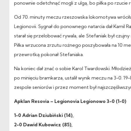
ponownie odetchnąć mogli z ulgą, bo piłka po rzucie 
Od 70. minuty meczu rzeszowska lokomotywa wróciła 
Legionovii. Sygnał do ponownego natarcia dał Kamil R
starał się przelobować rywala, ale Stefaniak był czujny 
Piłka wrzucona zrzutu rożnego poszybowała na 10 me
przewrotką pokonał Stefaniaka.
Na koniec dał znać o sobie Karol Twardowski. Młodzie
po minięciu bramkarza, ustalił wynik meczu na 3-0. 19
zespole seniorów i przez moment był najszczęśliwszy
Apklan Resovia – Legionovia Legionowo 3-0 (1-0)
1-0 Adrian Dziubiński (14),
2-0 Dawid Kubowicz (85),