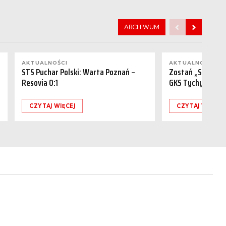
ARCHIWUM
AKTUALNOŚCI
AKTUALNOŚCI
STS Puchar Polski: Warta Poznań –
Zostań „Sponsor
Resovia 0:1
GKS Tychy (15.08
CZYTAJ WIĘCEJ
CZYTAJ WIĘCEJ