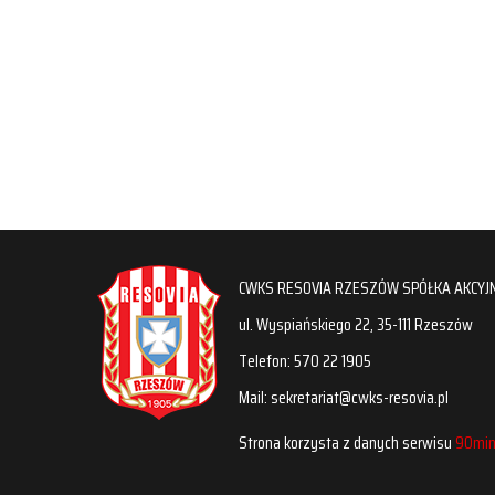
CWKS RESOVIA RZESZÓW SPÓŁKA AKCYJ
ul. Wyspiańskiego 22, 35-111 Rzeszów
Telefon: 570 22 1905
Mail: sekretariat@cwks-resovia.pl
Strona korzysta z danych serwisu
90min