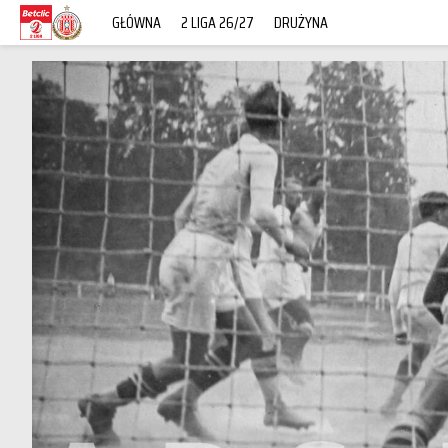
GŁÓWNA
2 LIGA 26/27
DRUŻYNA