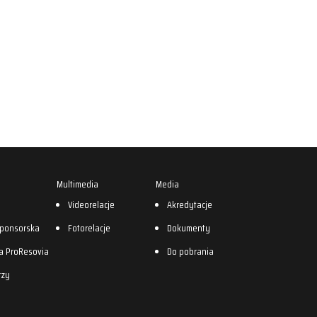
Multimedia
Media
0
Videorelacje
Akredytacje
sponsorska
Fotorelacje
Dokumenty
a ProResovia
Do pobrania
rzy