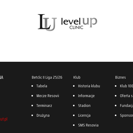
NA
Betclic II Liga 25/26
Klub
Biznes
Tabela
Historia klubu
Klub 10
Mecze Resovii
Informacje
Oferta 
Terminarz
Stadion
Fundacj
Drużyna
Licencja
Sponso
ut.pl
SMS Resovia