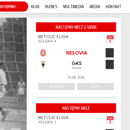
KLUB
BIZNES
MULTIMEDIA
MEDIA
KONTAKT
P ONLINE!
NASTĘPNY MECZ U SIEBIE
BETCLIC II LIGA
KOLEJKA 4
RESOVIA
GKS
TYCHY
15.08.2026
ZAPOWIEDŹ
BILETY
NASTĘPNY MECZ
BETCLIC II LIGA
KOLEJKA 3