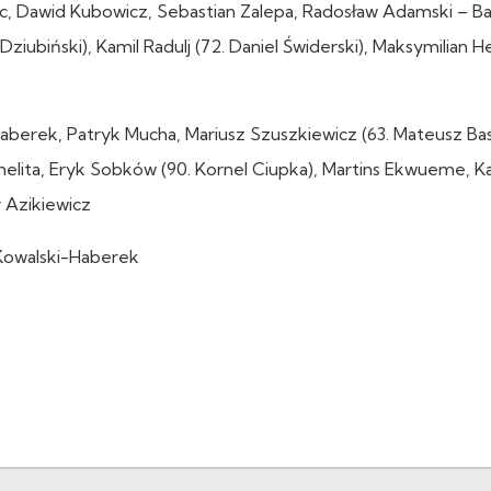
c, Dawid Kubowicz, Sebastian Zalepa, Radosław Adamski – Ba
ziubiński), Kamil Radulj (72. Daniel Świderski), Maksymilian H
aberek, Patryk Mucha, Mariusz Szuszkiewicz (63. Mateusz Bas
melita, Eryk Sobków (90. Kornel Ciupka), Martins Ekwueme, Ka
r Azikiewicz
Kowalski-Haberek