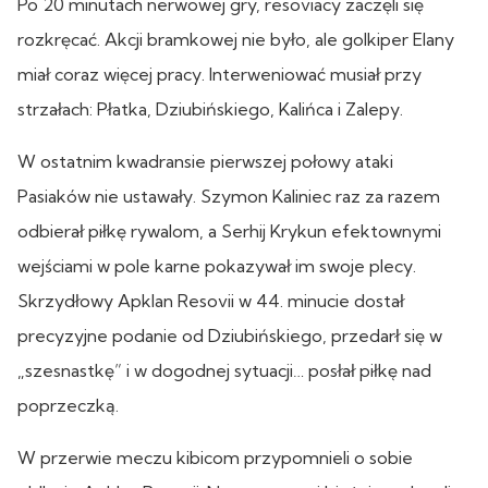
Po 20 minutach nerwowej gry, resoviacy zaczęli się
rozkręcać. Akcji bramkowej nie było, ale golkiper Elany
miał coraz więcej pracy. Interweniować musiał przy
strzałach: Płatka, Dziubińskiego, Kalińca i Zalepy.
W ostatnim kwadransie pierwszej połowy ataki
Pasiaków nie ustawały. Szymon Kaliniec raz za razem
odbierał piłkę rywalom, a Serhij Krykun efektownymi
wejściami w pole karne pokazywał im swoje plecy.
Skrzydłowy Apklan Resovii w 44. minucie dostał
precyzyjne podanie od Dziubińskiego, przedarł się w
„szesnastkę” i w dogodnej sytuacji… posłał piłkę nad
poprzeczką.
W przerwie meczu kibicom przypomnieli o sobie