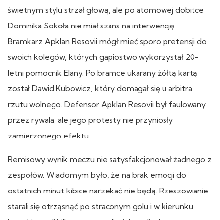
świetnym stylu strzał głową, ale po atomowej dobitce
Dominika Sokoła nie miał szans na interwencję.
Bramkarz Apklan Resovii mógł mieć sporo pretensji do
swoich kolegów, których gapiostwo wykorzystał 20-
letni pomocnik Elany. Po bramce ukarany żółtą kartą
został Dawid Kubowicz, który domagał się u arbitra
rzutu wolnego. Defensor Apklan Resovii był faulowany
przez rywala, ale jego protesty nie przyniosły
zamierzonego efektu.
Remisowy wynik meczu nie satysfakcjonował żadnego z
zespołów. Wiadomym było, że na brak emocji do
ostatnich minut kibice narzekać nie będą. Rzeszowianie
starali się otrząsnąć po straconym golu i w kierunku