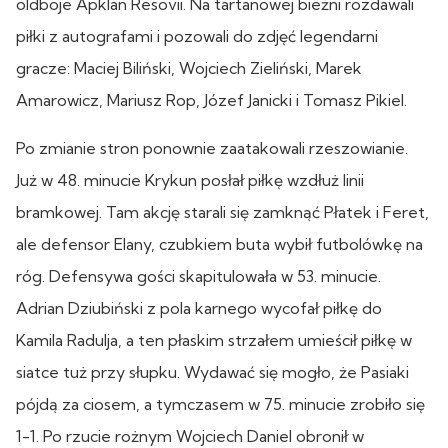
oldboje Apklan Resovii. Na tartanowej bieżni rozdawali
piłki z autografami i pozowali do zdjęć legendarni
gracze: Maciej Biliński, Wojciech Zieliński, Marek
Amarowicz, Mariusz Rop, Józef Janicki i Tomasz Pikiel.
Po zmianie stron ponownie zaatakowali rzeszowianie.
Już w 48. minucie Krykun posłał piłkę wzdłuż linii
bramkowej. Tam akcję starali się zamknąć Płatek i Feret,
ale defensor Elany, czubkiem buta wybił futbolówkę na
róg. Defensywa gości skapitulowała w 53. minucie.
Adrian Dziubiński z pola karnego wycofał piłkę do
Kamila Radulja, a ten płaskim strzałem umieścił piłkę w
siatce tuż przy słupku. Wydawać się mogło, że Pasiaki
pójdą za ciosem, a tymczasem w 75. minucie zrobiło się
1-1. Po rzucie rożnym Wojciech Daniel obronił w