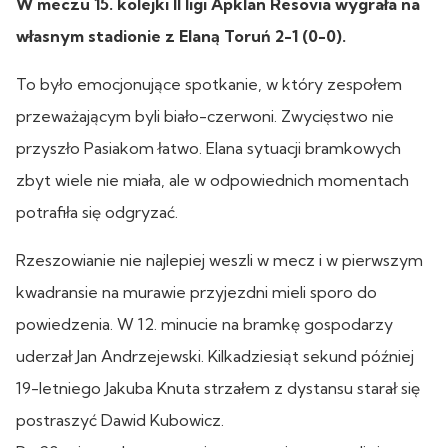
W meczu 15. kolejki II ligi Apklan Resovia wygrała na
własnym stadionie z Elaną Toruń 2-1 (0-0).
To było emocjonujące spotkanie, w który zespołem
przeważającym byli biało-czerwoni. Zwycięstwo nie
przyszło Pasiakom łatwo. Elana sytuacji bramkowych
zbyt wiele nie miała, ale w odpowiednich momentach
potrafiła się odgryzać.
Rzeszowianie nie najlepiej weszli w mecz i w pierwszym
kwadransie na murawie przyjezdni mieli sporo do
powiedzenia. W 12. minucie na bramkę gospodarzy
uderzał Jan Andrzejewski. Kilkadziesiąt sekund później
19-letniego Jakuba Knuta strzałem z dystansu starał się
postraszyć Dawid Kubowicz.