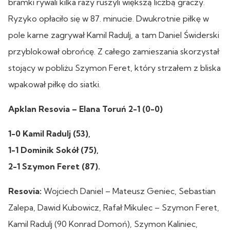
bramki rywali kilka razy ruszyli większą liczbą graczy.
Ryzyko opłaciło się w 87. minucie. Dwukrotnie piłkę w
pole karne zagrywał Kamil Radulj, a tam Daniel Świderski
przyblokował obrońcę. Z całego zamieszania skorzystał
stojący w pobliżu Szymon Feret, który strzałem z bliska
wpakował piłkę do siatki.
Apklan Resovia – Elana Toruń 2-1 (0-0)
1-0 Kamil Radulj (53),
1-1 Dominik Sokół (75),
2-1 Szymon Feret (87).
Resovia:
Wojciech Daniel – Mateusz Geniec, Sebastian
Zalepa, Dawid Kubowicz, Rafał Mikulec – Szymon Feret,
Kamil Radulj (90 Konrad Domoń), Szymon Kaliniec,