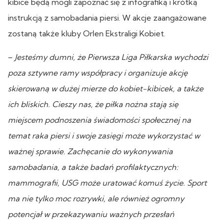
kibice będą mogli zapoznać się z infografiką i krótką
instrukcją z samobadania piersi. W akcje zaangażowane
zostaną także kluby Orlen Ekstraligi Kobiet.
–
Jesteśmy dumni, że Pierwsza Liga Piłkarska wychodzi
poza sztywne ramy współpracy i organizuje akcję
skierowaną w dużej mierze do kobiet-kibicek, a także
ich bliskich. Cieszy nas, ż
e piłka nożna stają się
miejscem podnoszenia świadomoś
ci społecznej na
temat raka piersi i swoje zasię
gi może wykorzystać w
ważnej sprawie. Zachęcanie do wykonywania
samobadania, a także badań profilaktycznych:
mammografii, USG może uratować komuś życie. Sport
ma nie tylko moc rozrywki, ale r
ównież ogromny
potencjał w przekazywaniu ważnych przesłań