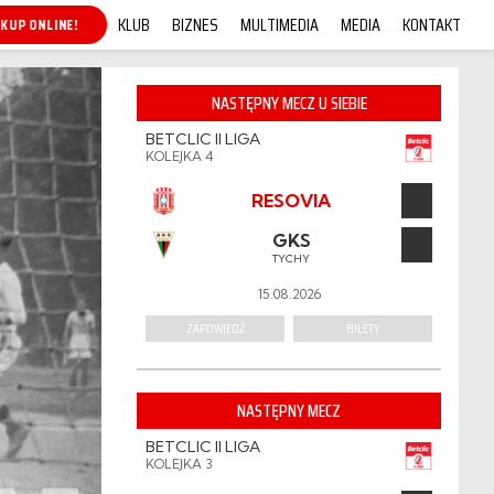
KLUB
BIZNES
MULTIMEDIA
MEDIA
KONTAKT
KUP ONLINE!
NASTĘPNY MECZ U SIEBIE
BETCLIC II LIGA
KOLEJKA 4
RESOVIA
GKS
TYCHY
15.08.2026
ZAPOWIEDŹ
BILETY
NASTĘPNY MECZ
BETCLIC II LIGA
KOLEJKA 3