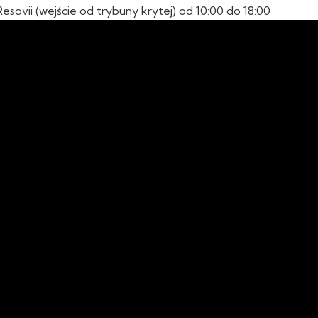
Resovii (wejście od trybuny krytej) od 10:00 do 18:00