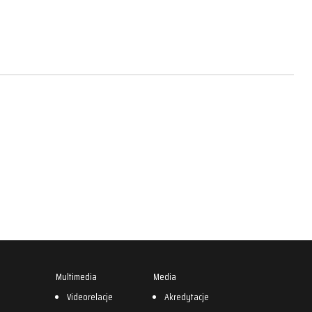
Multimedia
Media
0
Videorelacje
Akredytacje