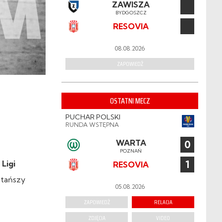
ZAWISZA
BYDGOSZCZ
RESOVIA
08.08.2026
ZAPOWIEDŹ
OSTATNI MECZ
PUCHAR POLSKI
RUNDA WSTĘPNA
WARTA
0
POZNAŃ
1
Ligi
RESOVIA
 tańszy
05.08.2026
ZAPOWIEDŹ
RELACJA
ZDJĘCIA
VIDEO