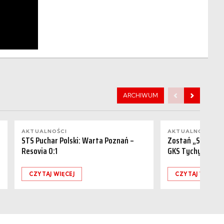
ARCHIWUM
AKTUALNOŚCI
AKTUALNOŚCI
STS Puchar Polski: Warta Poznań –
Zostań „Sponsor
Resovia 0:1
GKS Tychy (15.08
CZYTAJ WIĘCEJ
CZYTAJ WIĘCEJ