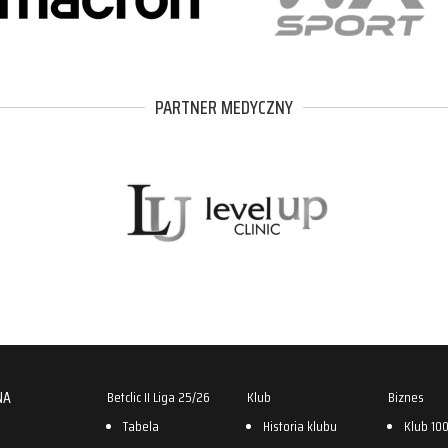
PARTNER MEDYCZNY
NA
Betclic II Liga 25/26
Klub
Biznes
Tabela
Historia klubu
Klub 10