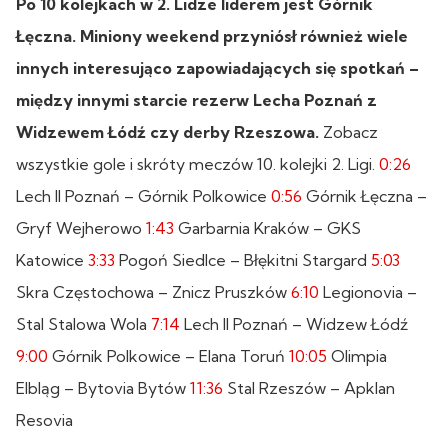
Po 10 kolejkach w 2. Lidze liderem jest Górnik
Łęczna. Miniony weekend przyniósł również wiele
innych interesująco zapowiadających się spotkań –
między innymi starcie rezerw Lecha Poznań z
Widzewem Łódź czy derby Rzeszowa.
Zobacz
wszystkie gole i skróty meczów 10. kolejki 2. Ligi.
0:26
Lech II Poznań – Górnik Polkowice
0:56
Górnik Łęczna –
Gryf Wejherowo
1:43
Garbarnia Kraków – GKS
Katowice
3:33
Pogoń Siedlce – Błękitni Stargard
5:03
Skra Częstochowa – Znicz Pruszków
6:10
Legionovia –
Stal Stalowa Wola
7:14
Lech II Poznań – Widzew Łódź
9:00
Górnik Polkowice – Elana Toruń
10:05
Olimpia
Elbląg – Bytovia Bytów
11:36
Stal Rzeszów – Apklan
Resovia