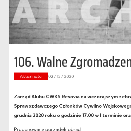
106. Walne Zgromadzen
Aktualności
02 / 12 / 2020
Zarząd Klubu CWKS Resovia na wczorajszym zebra
Sprawozdawczego Członków Cywilno Wojskowego K
grudnia 2020 roku o godzinie 17.00 w I terminie oraz
Proponowany porządek obrad: