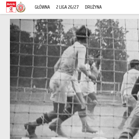
GŁÓWNA
2 LIGA 26/27
DRUŻYNA