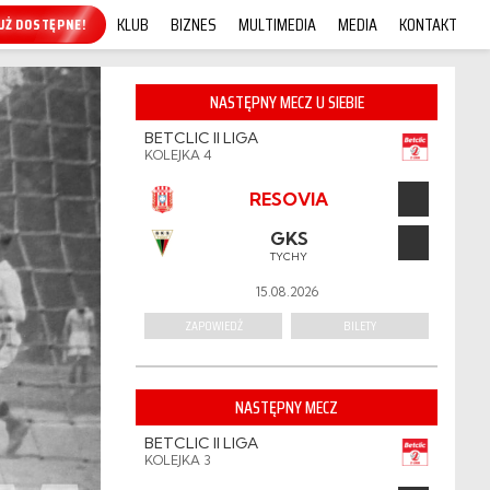
KLUB
BIZNES
MULTIMEDIA
MEDIA
KONTAKT
KUP ONLINE!
NASTĘPNY MECZ U SIEBIE
BETCLIC II LIGA
KOLEJKA 4
RESOVIA
GKS
TYCHY
15.08.2026
ZAPOWIEDŹ
BILETY
NASTĘPNY MECZ
BETCLIC II LIGA
KOLEJKA 3