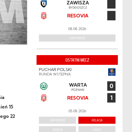
ZAWISZA
BYDGOSZCZ
RESOVIA
08.08.2026
ZAPOWIEDŹ
OSTATNI MECZ
PUCHAR POLSKI
RUNDA WSTĘPNA
WARTA
0
POZNAŃ
1
ia
RESOVIA
ień 15
05.08.2026
iego 22
ZAPOWIEDŹ
RELACJA
ZDJĘCIA
VIDEO