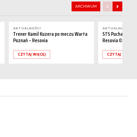
ARCHIWUM
AKTUALNOŚCI
AKTUALNOŚCI
Trener Kamil Kuzera po meczu Warta
STS Puchar Polsk
Poznań – Resovia
Resovia 0:1
CZYTAJ WIĘCEJ
CZYTAJ WIĘCEJ