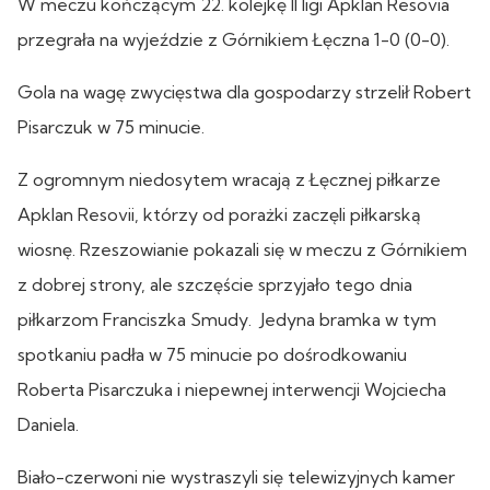
W meczu kończącym 22. kolejkę II ligi Apklan Resovia
przegrała na wyjeździe z Górnikiem Łęczna 1-0 (0-0).
Gola na wagę zwycięstwa dla gospodarzy strzelił Robert
Pisarczuk w 75 minucie.
Z ogromnym niedosytem wracają z Łęcznej piłkarze
Apklan Resovii, którzy od porażki zaczęli piłkarską
wiosnę. Rzeszowianie pokazali się w meczu z Górnikiem
z dobrej strony, ale szczęście sprzyjało tego dnia
piłkarzom Franciszka Smudy. Jedyna bramka w tym
spotkaniu padła w 75 minucie po dośrodkowaniu
Roberta Pisarczuka i niepewnej interwencji Wojciecha
Daniela.
Biało-czerwoni nie wystraszyli się telewizyjnych kamer