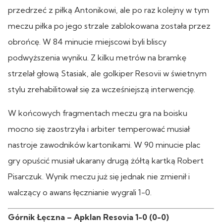
przedrzeć z piłką Antonikowi, ale po raz kolejny w tym
meczu piłka po jego strzale zablokowana została przez
obrońcę. W 84 minucie miejscowi byli bliscy
podwyższenia wyniku. Z kilku metrów na bramkę
strzelał głową Stasiak, ale golkiper Resovii w świetnym
stylu zrehabilitował się za wcześniejszą interwencję.
W końcowych fragmentach meczu gra na boisku
mocno się zaostrzyła i arbiter temperować musiał
nastroje zawodników kartonikami. W 90 minucie plac
gry opuścić musiał ukarany drugą żółtą kartką Robert
Pisarczuk. Wynik meczu już się jednak nie zmienił i
walczący o awans łęcznianie wygrali 1-0.
Górnik Łęczna – Apklan Resovia 1-0 (0-0)